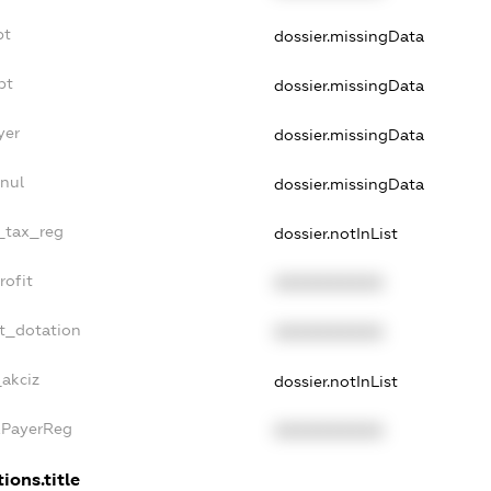
bt
dossier.missingData
bt
dossier.missingData
yer
dossier.missingData
nnul
dossier.missingData
e_tax_reg
dossier.notInList
rofit
XXXXXXXXXX
et_dotation
XXXXXXXXXX
_akciz
dossier.notInList
xPayerReg
XXXXXXXXXX
ions.title