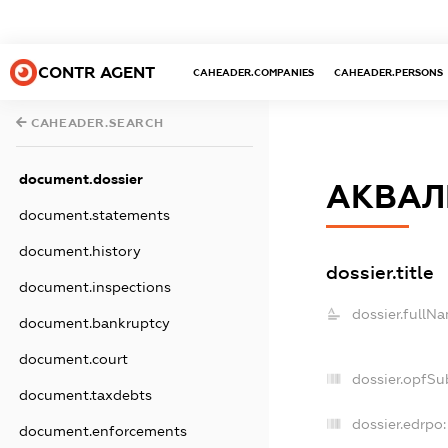
CONTR AGENT
CAHEADER.COMPANIES
CAHEADER.PERSONS
CAHEADER.SEARCH
document.dossier
АКВАЛ
document.statements
document.history
dossier.title
document.inspections
dossier.fullN
document.bankruptcy
document.court
dossier.opfSu
document.taxdebts
dossier.edrpo:
document.enforcements