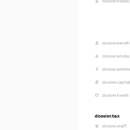
dossier.heads:
dossier.benefi
dossier.smida:
dossier.addres
dossier.capital
dossier.kveds:
dossier.tax
dossier.staff