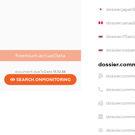
dossier.japan
dossier.canad
dossier.rfSan
dossier.russia
freemium.actualData
dossier.comme
document.dueToDate
11.12.18
dossier.comme
SEARCH.ONMONITORING
dossier.comme
dossier.comme
dossier.comme
dossier.comme