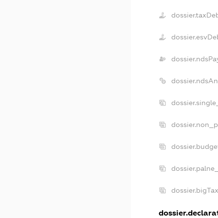
dossier.taxDe
dossier.esvDe
dossier.ndsPa
dossier.ndsA
dossier.singl
dossier.non_p
dossier.budg
dossier.palne
dossier.bigTa
dossier.declarat