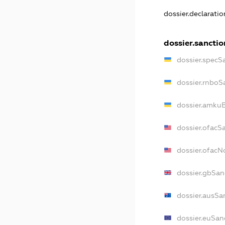
dossier.declarati
dossier.sanctio
dossier.specS
dossier.rnboS
dossier.amkuB
dossier.ofacS
dossier.ofac
dossier.gbSan
dossier.ausSa
dossier.euSan