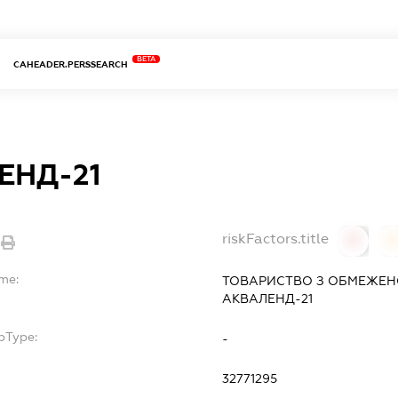
BETA
CAHEADER.PERSSEARCH
ЕНД-21
riskFactors.title
0
ame:
ТОВАРИСТВО З ОБМЕЖЕН
АКВАЛЕНД-21
bType:
-
32771295