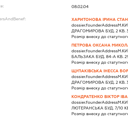
e:
08.02.04
dersAndBenef:
ХАРИТОНОВА ІРИНА СТАН
dossier.founderAddress
М.КИ
ДРАГОМИРОВА БУД. 2 КВ. 3
Розмір внеску до статутног
ПЕТРОВА ОКСАНА МИКОЛ
dossier.founderAddress
М.К
БАЛЬЗАКА БУД. 84-А КВ. 2
Розмір внеску до статутног
ЩУПАКІВСЬКА ІНЕССА БО
dossier.founderAddress
М.КИ
ДРАГОМИРОВА БУД. 2 КВ. 3
Розмір внеску до статутног
КОНДРАТЕНКО ВІКТОР ІВ
dossier.founderAddress
М.КИ
ЛЮТЕРАНСЬКА БУД. 7/10 КВ
Розмір внеску до статутног