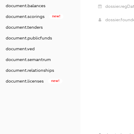
document.balances
dossier.regDat
document.scorings
new!
dossier.foun
document.tenders
document.publicfunds
document.ved
document.semantrum
document.relationships
document.licenses
new!