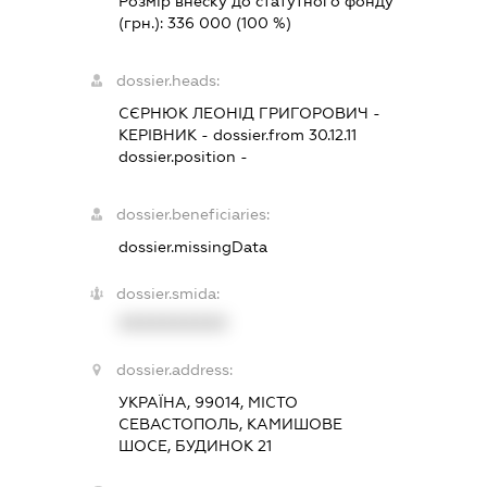
Розмір внеску до статутного фонду
(грн.):
336 000
(100 %)
dossier.heads:
СЄРНЮК ЛЕОНІД ГРИГОРОВИЧ
-
КЕРІВНИК
- dossier.from 30.12.11
dossier.position -
dossier.beneficiaries:
dossier.missingData
dossier.smida:
XXXXXXXXXX
dossier.address:
УКРАЇНА, 99014, МІСТО
СЕВАСТОПОЛЬ, КАМИШОВЕ
ШОСЕ, БУДИНОК 21