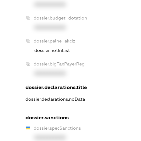
XXXXXXXXXX
dossier.budget_dotation
XXXXXXXXXX
dossier.palne_akciz
dossier.notInList
dossier.bigTaxPayerReg
XXXXXXXXXX
dossier.declarations.title
dossier.declarations.noData
dossier.sanctions
dossier.specSanctions
XXXXXXXXXX