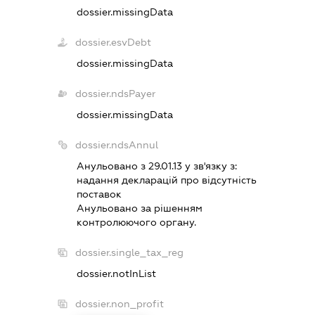
dossier.missingData
dossier.esvDebt
dossier.missingData
dossier.ndsPayer
dossier.missingData
dossier.ndsAnnul
Анульовано з 29.01.13 у зв'язку з:
надання декларацiй про вiдсутнiсть
поставок
Анульовано за рiшенням
контролюючого органу.
dossier.single_tax_reg
dossier.notInList
dossier.non_profit