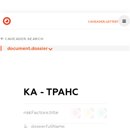
CAHEADER.GETTEST
CAHEADER.SEARCH
document.dossier
КА - ТРАНС
riskFactors.title
0
0
0
dossier.fullName: