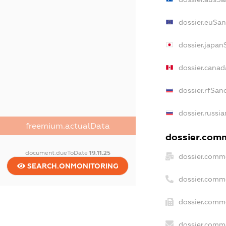
dossier.euSan
dossier.japan
dossier.cana
dossier.rfSan
dossier.russia
freemium.actualData
dossier.comm
document.dueToDate
19.11.25
dossier.comme
SEARCH.ONMONITORING
dossier.comm
dossier.comme
dossier.comme