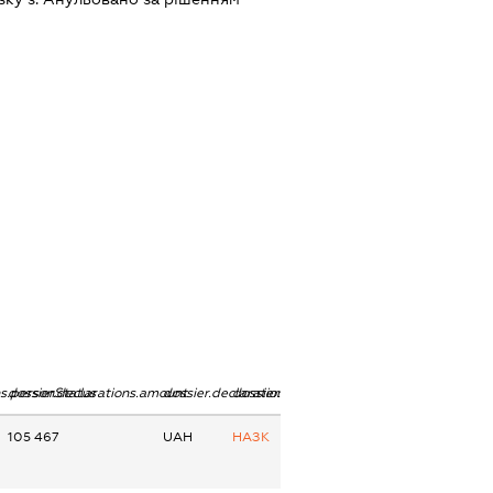
ns.personStatus
dossier.declarations.amount
dossier.declarations.currency
dossier.declarations.source
105 467
UAH
НАЗК