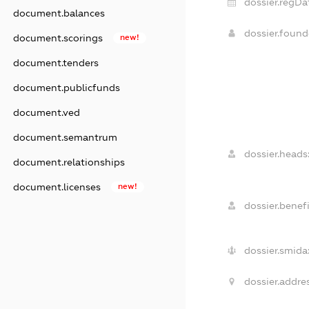
dossier.regDa
document.balances
dossier.foun
document.scorings
new!
document.tenders
document.publicfunds
document.ved
document.semantrum
dossier.heads
document.relationships
document.licenses
new!
dossier.benefi
dossier.smida
dossier.addres