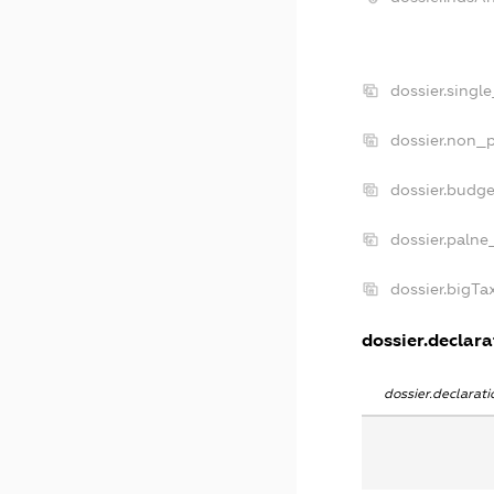
dossier.singl
dossier.non_p
dossier.budg
dossier.palne
dossier.bigT
dossier.declarat
dossier.declara