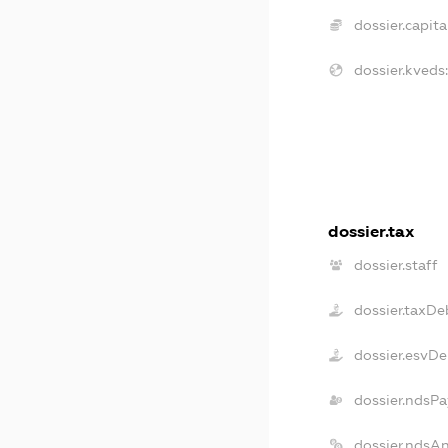
dossier.capital
dossier.kveds:
dossier.tax
dossier.staff
dossier.taxDe
dossier.esvDe
dossier.ndsPa
dossier.ndsA