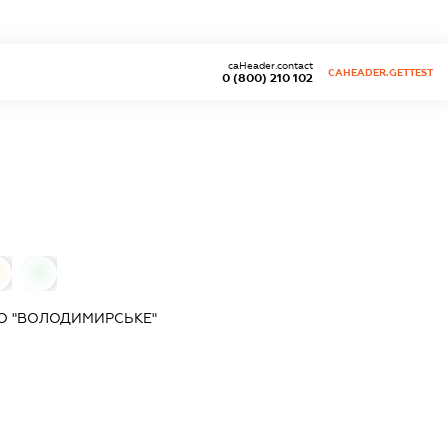
caHeader.contact
CAHEADER.GETTEST
0 (800) 210 102
0
0
О "ВОЛОДИМИРСЬКЕ"