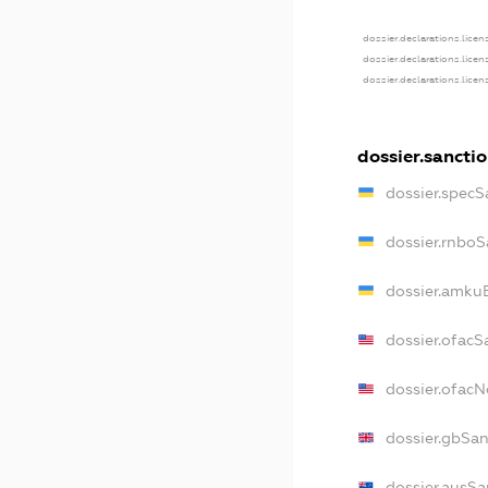
dossier.declarations.licen
dossier.declarations.lice
dossier.declarations.lice
dossier.sancti
dossier.specS
dossier.rnboS
dossier.amkuB
dossier.ofacS
dossier.ofac
dossier.gbSan
dossier.ausSa