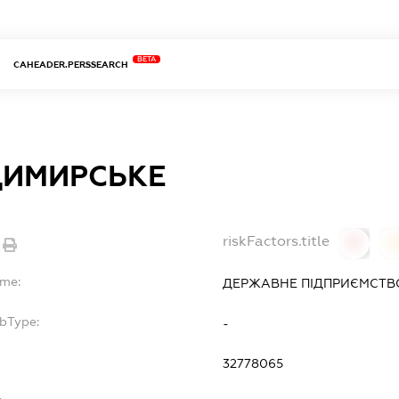
BETA
CAHEADER.PERSSEARCH
ИМИРСЬКЕ
riskFactors.title
0
ame:
ДЕРЖАВНЕ ПІДПРИЄМСТВ
ubType:
-
32778065