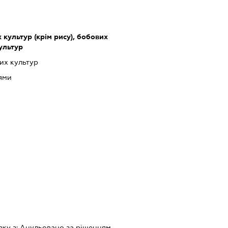
культур (крім рису), бобових
культур
их культур
ями
зку з:
Анульовано за рiшенням