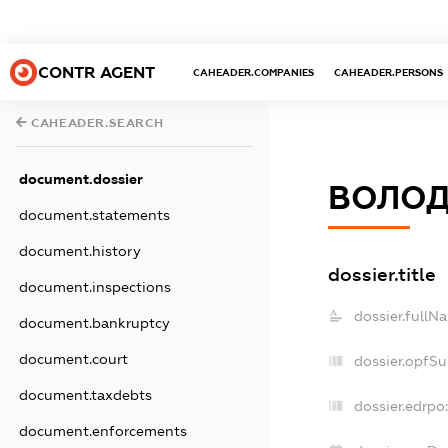
CONTR AGENT
CAHEADER.COMPANIES
CAHEADER.PERSONS
CAHEADER.SEARCH
document.dossier
ВОЛОД
document.statements
document.history
dossier.title
document.inspections
dossier.fullN
document.bankruptcy
document.court
dossier.opfS
document.taxdebts
dossier.edrpo:
document.enforcements