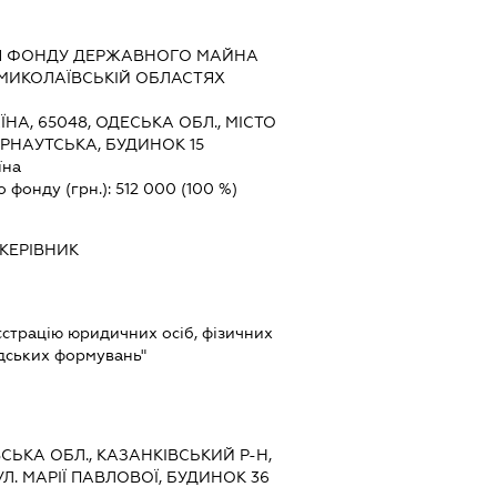
НЯ ФОНДУ ДЕРЖАВНОГО МАЙНА
 МИКОЛАЇВСЬКІЙ ОБЛАСТЯХ
ЇНА, 65048, ОДЕСЬКА ОБЛ., МІСТО
РНАУТСЬКА, БУДИНОК 15
їна
о фонду (грн.):
512 000
(100 %)
КЕРІВНИК
еєстрацію юридичних осіб, фізичних
адських формувань"
ВСЬКА ОБЛ., КАЗАНКІВСЬКИЙ Р-Н,
Л. МАРІЇ ПАВЛОВОЇ, БУДИНОК 36