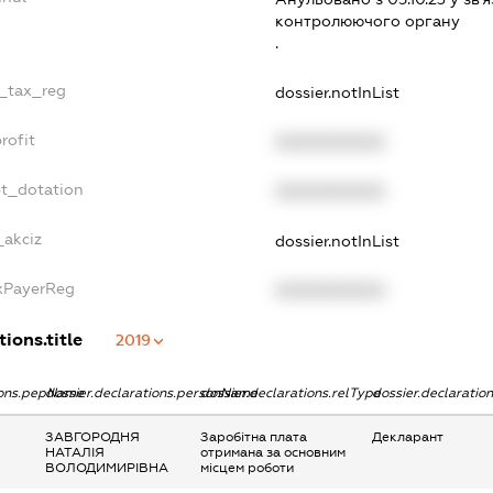
контролюючого органу
.
e_tax_reg
dossier.notInList
rofit
XXXXXXXXXX
et_dotation
XXXXXXXXXX
_akciz
dossier.notInList
axPayerReg
XXXXXXXXXX
ions.title
2019
tions.pepName
dossier.declarations.personName
dossier.declarations.relType
dossier.declaratio
ЗАВГОРОДНЯ
Заробітна плата
Декларант
НАТАЛІЯ
отримана за основним
ВОЛОДИМИРІВНА
місцем роботи