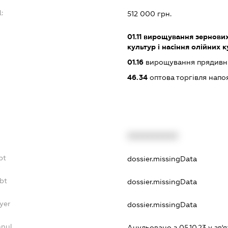
:
512 000 грн.
01.11
вирощування зернових 
культур і насіння олійних 
01.16
вирощування прядивн
46.34
оптова торгівля напо
XXXXXXXXXX
bt
dossier.missingData
bt
dossier.missingData
yer
dossier.missingData
nnul
Анульовано з 05.10.23 у зв'я