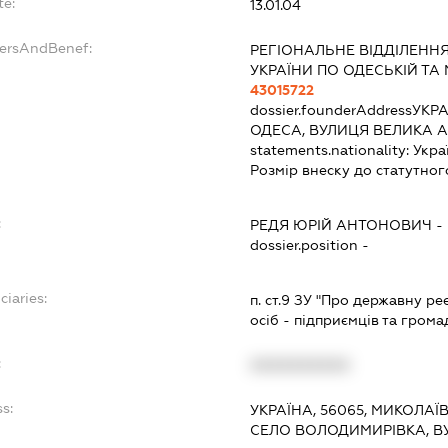
te:
13.01.04
dersAndBenef:
РЕГІОНАЛЬНЕ ВІДДІЛЕН
УКРАЇНИ ПО ОДЕСЬКІЙ ТА
43015722
dossier.founderAddress
УКРА
ОДЕСА, ВУЛИЦЯ ВЕЛИКА А
statements.nationality:
Укра
Розмір внеску до статутног
:
РЕДЯ ЮРІЙ АНТОНОВИЧ
-
dossier.position -
ciaries:
п. ст.9 ЗУ "Про державну р
осіб - підприємців та гром
:
XXXXXXXXXX
s:
УКРАЇНА, 56065, МИКОЛАЇ
СЕЛО ВОЛОДИМИРІВКА, ВУ