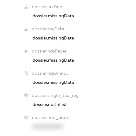
dossier.taxDebt
dossier.missingData
dossier.esvDebt
dossier.missingData
dossier.ndsPayer
dossier.missingData
dossier.ndsAnnul
dossier.missingData
dossier.single_tax_reg
dossier.notInList
dossier.non_profit
XXXXXXXXXX