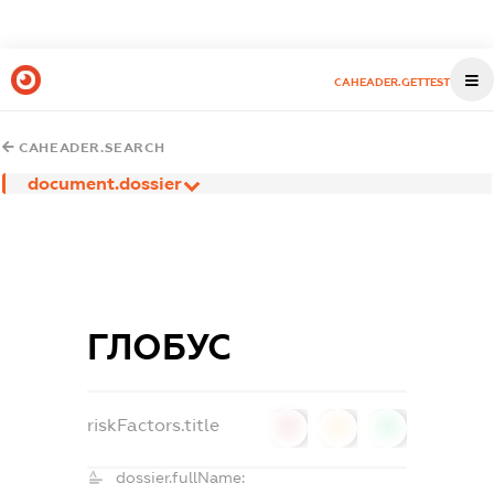
CAHEADER.GETTEST
CAHEADER.SEARCH
document.dossier
ГЛОБУС
riskFactors.title
0
0
0
dossier.fullName: