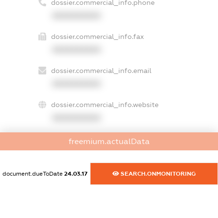
dossier.commercial_info.phone
XXXXXXXXXX
dossier.commercial_info.fax
XXXXXXXXXX
dossier.commercial_info.email
XXXXXXXXXX
dossier.commercial_info.website
XXXXXXXXXX
dossier.commercial_info.activity
freemium.actualData
XXXXXXXXXX
document.dueToDate
24.03.17
SEARCH.ONMONITORING
freemium.exampleText_1
freemium.exampleText_2
freemium.anonymousPerSearch2