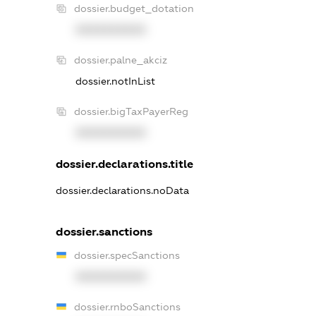
dossier.budget_dotation
XXXXXXXXXX
dossier.palne_akciz
dossier.notInList
dossier.bigTaxPayerReg
XXXXXXXXXX
dossier.declarations.title
dossier.declarations.noData
dossier.sanctions
dossier.specSanctions
XXXXXXXXXX
dossier.rnboSanctions