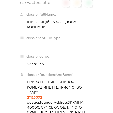
riskFactors.title
0
0
0
dossier.fullName:
ІНВЕСТИЦІЙНА ФОНДОВА
КОМПАНІЯ
dossier.opfSubType:
-
dossier.edrpo:
32778945
dossier.foundersAndBenef:
ПРИВАТНЕ ВИРОБНИЧО-
КОМЕРЦІЙНЕ ПІДПРИЄМСТВО
"МАК"
21123072
dossier.founderAddress
УКРАЇНА,
40000, СУМСЬКА ОБЛ., МІСТО
СУМИ, ПЛОЩА НЕЗАЛЕЖНОСТІ,