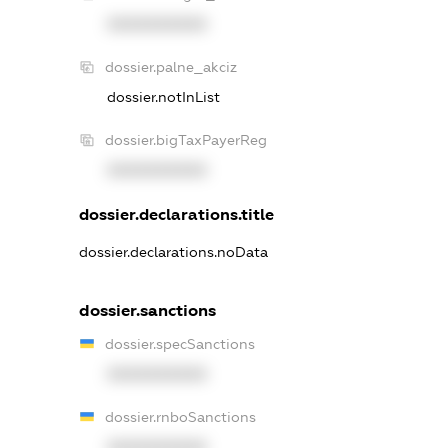
XXXXXXXXXX
dossier.palne_akciz
dossier.notInList
dossier.bigTaxPayerReg
XXXXXXXXXX
dossier.declarations.title
dossier.declarations.noData
dossier.sanctions
dossier.specSanctions
XXXXXXXXXX
dossier.rnboSanctions
XXXXXXXXXX