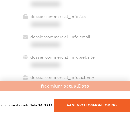
XXXXXXXXXX
dossier.commercial_info.fax
XXXXXXXXXX
dossier.commercial_info.email
XXXXXXXXXX
dossier.commercial_info.website
XXXXXXXXXX
dossier.commercial_info.activity
XXXXXXXXXX
freemium.actualData
document.dueToDate
24.03.17
SEARCH.ONMONITORING
freemium.exampleText_1
freemium.exampleText_2
freemium.anonymousPerSearch2