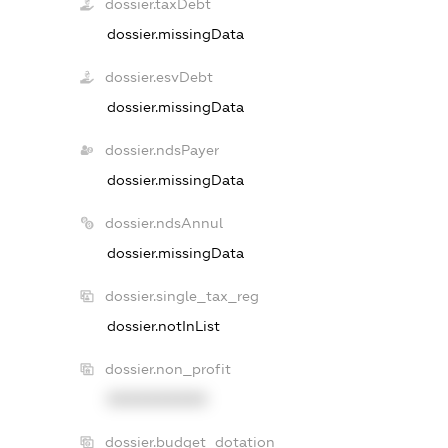
dossier.taxDebt
dossier.missingData
dossier.esvDebt
dossier.missingData
dossier.ndsPayer
dossier.missingData
dossier.ndsAnnul
dossier.missingData
dossier.single_tax_reg
dossier.notInList
dossier.non_profit
XXXXXXXXXX
dossier.budget_dotation