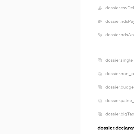
dossier.esvDe
dossier.ndsPa
dossier.ndsAn
dossier.singl
dossier.non_p
dossier.budg
dossier.palne
dossier.bigTa
dossier.declarat