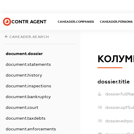
CONTR AGENT
CAHEADER.COMPANIES
CAHEADER.PERSONS
CAHEADER.SEARCH
document.dossier
КОЛУМ
document.statements
document.history
dossier.title
document.inspections
dossier.fullN
document.bankruptcy
document.court
dossier.opfSu
document.taxdebts
dossier.edrpo:
document.enforcements