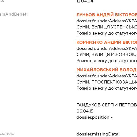
e:
12.04.04
dersAndBenef:
ЛУНЬОВ АНДРІЙ ВІКТОРО
dossier.founderAddress
УКРА
СУМИ, ВУЛИЦЯ УСПЕНСЬКО
Розмір внеску до статутног
КОРНІЄНКО АНДРІЙ ВІКТ
dossier.founderAddress
УКРА
СУМИ, ВУЛИЦЯ М.ВОВЧОК, 
Розмір внеску до статутног
МИХАЙЛОВСЬКИЙ ВОЛОД
dossier.founderAddress
УКРА
СУМИ, ПРОСПЕКТ КОЗАЦЬК
Розмір внеску до статутног
ГАЙДУКОВ СЕРГІЙ ПЕТРО
06.04.15
dossier.position -
ciaries:
dossier.missingData