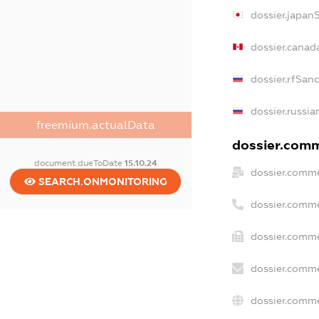
dossier.japan
dossier.canad
dossier.rfSan
dossier.russia
freemium.actualData
dossier.comme
document.dueToDate
15.10.24
dossier.comme
SEARCH.ONMONITORING
dossier.comme
dossier.comme
dossier.comme
dossier.comme