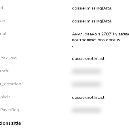
bt
dossier.missingData
yer
dossier.missingData
nul
Анульовано з 27.07.11 у зв'яз
контролюючого органу
.
e_tax_reg
dossier.notInList
rofit
XXXXXXXXXX
et_dotation
XXXXXXXXXX
_akciz
dossier.notInList
xPayerReg
XXXXXXXXXX
ions.title