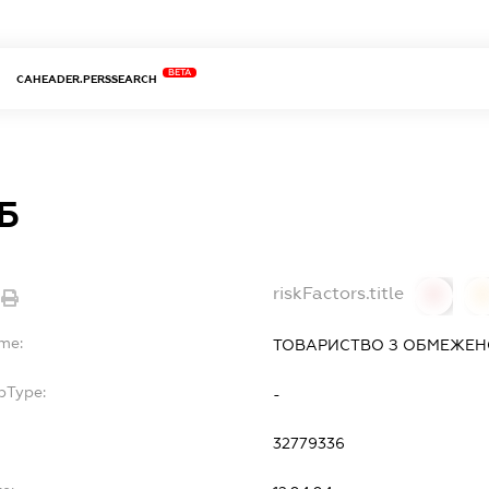
BETA
CAHEADER.PERSSEARCH
Б
riskFactors.title
0
ame:
ТОВАРИСТВО З ОБМЕЖЕН
bType:
-
32779336