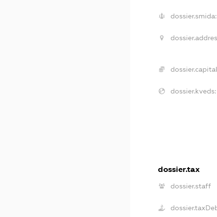
dossier.smida:
dossier.addres
dossier.capital
dossier.kveds:
dossier.tax
dossier.staff
dossier.taxDe