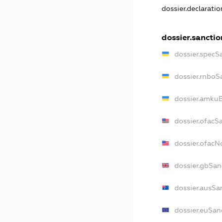
dossier.declarati
dossier.sanctio
dossier.specS
dossier.rnboS
dossier.amkuB
dossier.ofacS
dossier.ofac
dossier.gbSan
dossier.ausSa
dossier.euSan