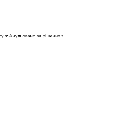
ку з:
Анульовано за рiшенням