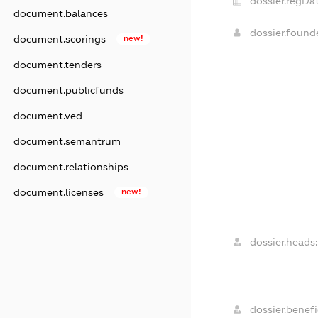
dossier.regDat
document.balances
dossier.foun
document.scorings
new!
document.tenders
document.publicfunds
document.ved
document.semantrum
document.relationships
document.licenses
new!
dossier.heads:
dossier.benefi