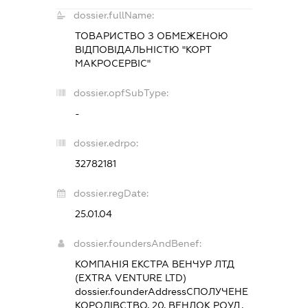
dossier.fullName:
ТОВАРИСТВО З ОБМЕЖЕНОЮ
ВІДПОВІДАЛЬНІСТЮ "КОРТ
МАКРОСЕРВІС"
dossier.opfSubType:
-
dossier.edrpo:
32782181
dossier.regDate:
25.01.04
dossier.foundersAndBenef:
КОМПАНІЯ ЕКСТРА ВЕНЧУР ЛТД
(EXTRA VENTURE LTD)
dossier.founderAddress
СПОЛУЧЕНЕ
КОРОЛІВСТВО, 20, ВЕНЛОК РОУД,