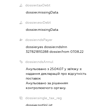
dossier.taxDebt
dossier.missingData
dossier.esvDebt
dossier.missingData
dossier.ndsPayer
dossier.yes
dossier.ndsInn
327821810288
dossier.from 07.08.22
dossier.ndsAnnul
Анульовано з 25.04.07 у зв'язку з:
надання декларацiй про вiдсутнiсть
поставок
Анульовано за рiшенням
контролюючого органу.
dossier.single_tax_reg
dossier.notInList