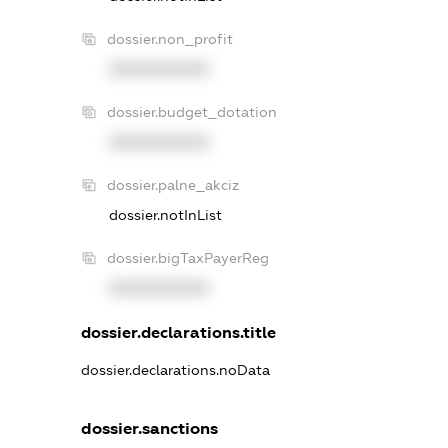
dossier.non_profit
XXXXXXXXXX
dossier.budget_dotation
XXXXXXXXXX
dossier.palne_akciz
dossier.notInList
dossier.bigTaxPayerReg
XXXXXXXXXX
dossier.declarations.title
dossier.declarations.noData
dossier.sanctions