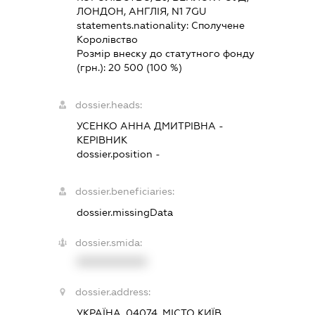
ЛОНДОН, АНГЛІЯ, N1 7GU
statements.nationality:
Сполучене
Королівство
Розмір внеску до статутного фонду
(грн.):
20 500
(100 %)
dossier.heads:
УСЕНКО АННА ДМИТРІВНА
-
КЕРІВНИК
dossier.position -
dossier.beneficiaries:
dossier.missingData
dossier.smida:
XXXXXXXXXX
dossier.address:
УКРАЇНА, 04074, МІСТО КИЇВ,