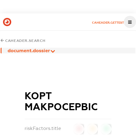
CAHEADER.GETTEST
CAHEADER.SEARCH
document.dossier
КОРТ
МАКРОСЕРВІС
riskFactors.title
0
0
0