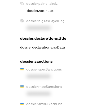
dossier.palne_akciz
dossier.notInList
dossier.bigTaxPayerReg
XXXXXXXXXX
dossier.declarations.title
dossier.declarations.noData
dossier.sanctions
dossier.specSanctions
XXXXXXXXXX
dossier.rnboSanctions
XXXXXXXXXX
dossier.amkuBlackList