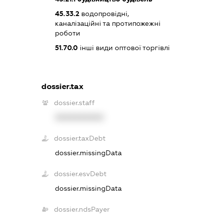
45.33.2
водопровідні,
каналізаційні та протипожежні
роботи
51.70.0
інші види оптової торгівлі
dossier.tax
dossier.staff
XXXXXXXXXX
dossier.taxDebt
dossier.missingData
dossier.esvDebt
dossier.missingData
dossier.ndsPayer