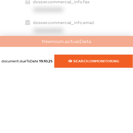
dossier.commercial_info.fax
XXXXXXXXXX
dossier.commercial_info.email
XXXXXXXXXX
freemium.actualData
dossier.commercial_info.website
XXXXXXXXXX
document.dueToDate
19.10.25
SEARCH.ONMONITORING
dossier.commercial_info.activity
XXXXXXXXXX
freemium.exampleText_1
freemium.exampleText_2
freemium.anonymousPerSearch2
FREEMIUM.DETAILS
FREEMIUM.REGISTER