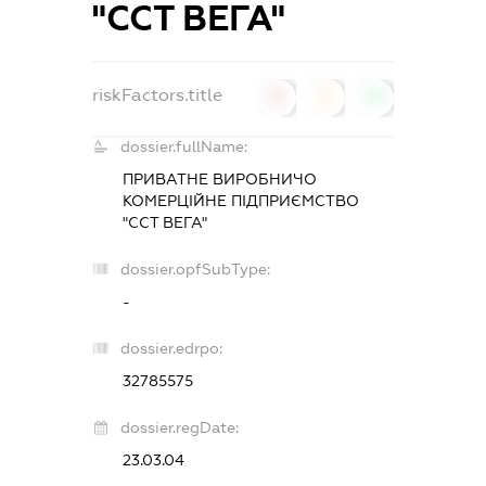
"ССТ ВЕГА"
riskFactors.title
0
0
0
dossier.fullName:
ПРИВАТНЕ ВИРОБНИЧО
КОМЕРЦІЙНЕ ПІДПРИЄМСТВО
"ССТ ВЕГА"
dossier.opfSubType:
-
dossier.edrpo:
32785575
dossier.regDate:
23.03.04