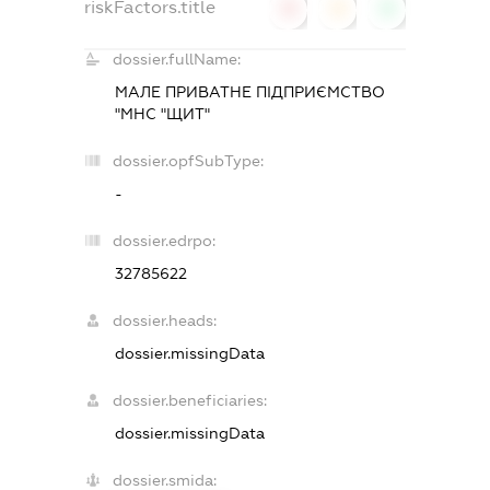
riskFactors.title
0
0
0
dossier.fullName:
МАЛЕ ПРИВАТНЕ ПІДПРИЄМСТВО
"МНС "ЩИТ"
dossier.opfSubType:
-
dossier.edrpo:
32785622
dossier.heads:
dossier.missingData
dossier.beneficiaries:
dossier.missingData
dossier.smida: