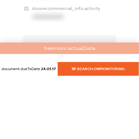
dossier.commercial_info.activity
XXXXXXXXXX
freemium.exampleText_1
freemium.actualData
freemium.exampleText_2
freemium.anonymousPerSearch2
FREEMIUM.DETAILS
document.dueToDate
24.03.17
SEARCH.ONMONITORING
FREEMIUM.REGISTER