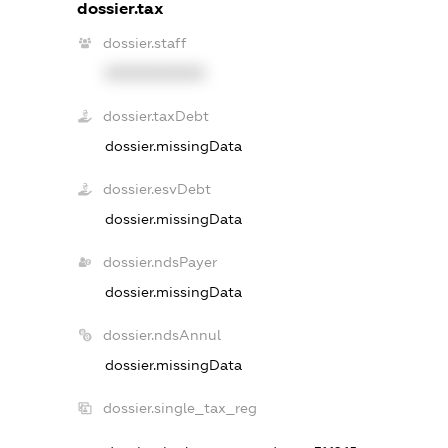
dossier.tax
dossier.staff
XXXXXXXXXX
dossier.taxDebt
dossier.missingData
dossier.esvDebt
dossier.missingData
dossier.ndsPayer
dossier.missingData
dossier.ndsAnnul
dossier.missingData
dossier.single_tax_reg