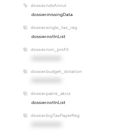
dossier.ndsAnnul
dossier.missingData
dossier.single_tax_reg
dossier.notInList
dossier.non_profit
XXXXXXXXXX
dossier.budget_dotation
XXXXXXXXXX
dossier.palne_akciz
dossier.notInList
dossier.bigTaxPayerReg
XXXXXXXXXX