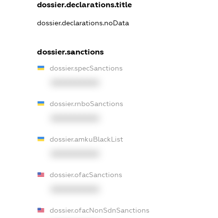
dossier.declarations.title
dossier.declarations.noData
dossier.sanctions
dossier.specSanctions
XXXXXXXXXX
dossier.rnboSanctions
XXXXXXXXXX
dossier.amkuBlackList
XXXXXXXXXX
dossier.ofacSanctions
XXXXXXXXXX
dossier.ofacNonSdnSanctions