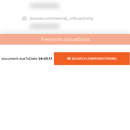
XXXXXXXXXX
dossier.commercial_info.activity
XXXXXXXXXX
freemium.actualData
freemium.exampleText_1
freemium.exampleText_2
document.dueToDate
24.03.17
SEARCH.ONMONITORING
freemium.anonymousPerSearch2
FREEMIUM.DETAILS
FREEMIUM.REGISTER