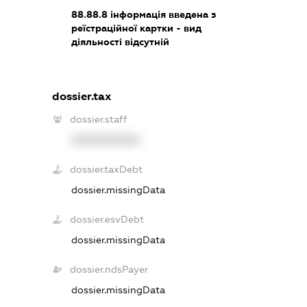
88.88.8
інформація введена з
реїстраційної картки - вид
діяльності відсутній
dossier.tax
dossier.staff
XXXXXXXXXX
dossier.taxDebt
dossier.missingData
dossier.esvDebt
dossier.missingData
dossier.ndsPayer
dossier.missingData