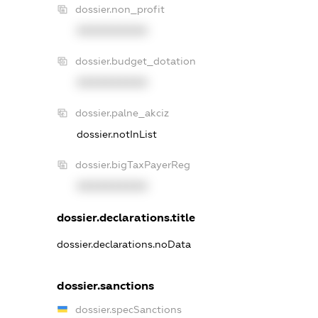
dossier.non_profit
XXXXXXXXXX
dossier.budget_dotation
XXXXXXXXXX
dossier.palne_akciz
dossier.notInList
dossier.bigTaxPayerReg
XXXXXXXXXX
dossier.declarations.title
dossier.declarations.noData
dossier.sanctions
dossier.specSanctions