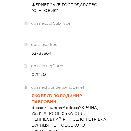
ФЕРМЕРСЬКЕ ГОСПОДАРСТВО
"СТЕПОВИК"
dossier.opfSubType:
-
dossier.edrpo:
32785664
dossier.regDate:
07.12.03
dossier.foundersAndBenef:
ЯКОВЛЄВ ВОЛОДИМИР
ПАВЛОВИЧ
dossier.founderAddress
УКРАЇНА,
75511, ХЕРСОНСЬКА ОБЛ.,
ГЕНІЧЕСЬКИЙ Р-Н, СЕЛО ПЕТРІВКА,
ВУЛИЦЯ ПЕТРОВСЬКОГО,