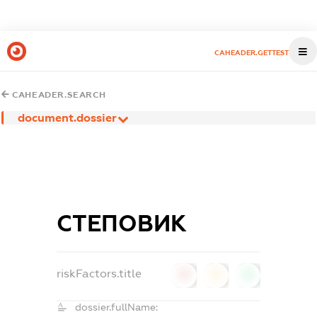
CAHEADER.GETTEST
CAHEADER.SEARCH
document.dossier
СТЕПОВИК
riskFactors.title
0
0
0
dossier.fullName: