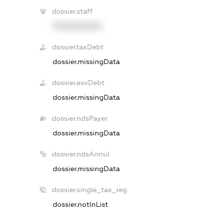
dossier.staff
XXXXXXXXXX
dossier.taxDebt
dossier.missingData
dossier.esvDebt
dossier.missingData
dossier.ndsPayer
dossier.missingData
dossier.ndsAnnul
dossier.missingData
dossier.single_tax_reg
dossier.notInList