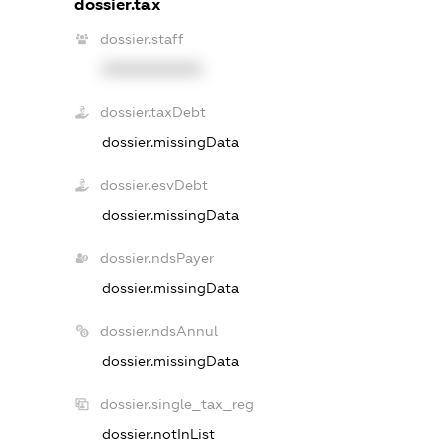
dossier.tax
dossier.staff
XXXXXXXXXX
dossier.taxDebt
dossier.missingData
dossier.esvDebt
dossier.missingData
dossier.ndsPayer
dossier.missingData
dossier.ndsAnnul
dossier.missingData
dossier.single_tax_reg
dossier.notInList