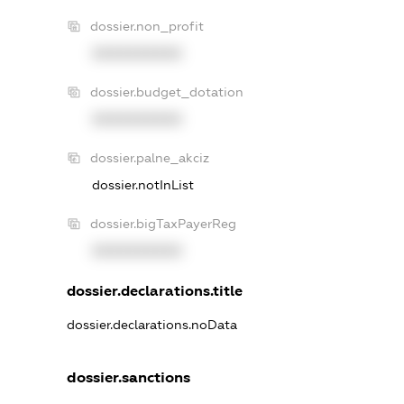
dossier.non_profit
XXXXXXXXXX
dossier.budget_dotation
XXXXXXXXXX
dossier.palne_akciz
dossier.notInList
dossier.bigTaxPayerReg
XXXXXXXXXX
dossier.declarations.title
dossier.declarations.noData
dossier.sanctions