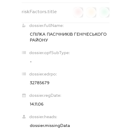
riskFactors.title
0
0
0
dossier.fullName:
СПІЛКА ПАСІЧНИКІВ ГЕНІЧЕСЬКОГО
РАЙОНУ
dossier.opfSubType:
-
dossier.edrpo:
32785679
dossier.regDate:
14.11.06
dossier.heads:
dossier.missingData