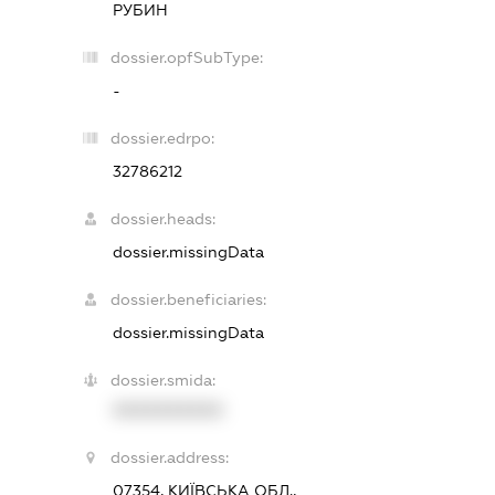
РУБИН
dossier.opfSubType:
-
dossier.edrpo:
32786212
dossier.heads:
dossier.missingData
dossier.beneficiaries:
dossier.missingData
dossier.smida:
XXXXXXXXXX
dossier.address:
07354, КИЇВСЬКА ОБЛ.,