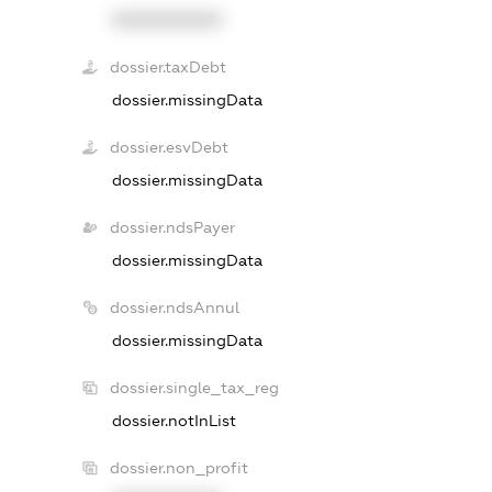
XXXXXXXXXX
dossier.taxDebt
dossier.missingData
dossier.esvDebt
dossier.missingData
dossier.ndsPayer
dossier.missingData
dossier.ndsAnnul
dossier.missingData
dossier.single_tax_reg
dossier.notInList
dossier.non_profit