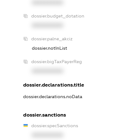
XXXXXXXXXX
dossier.budget_dotation
XXXXXXXXXX
dossier.palne_akciz
dossier.notInList
dossier.bigTaxPayerReg
XXXXXXXXXX
dossier.declarations.title
dossier.declarations.noData
dossier.sanctions
dossier.specSanctions
XXXXXXXXXX