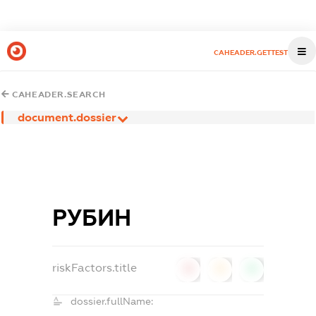
CAHEADER.GETTEST
CAHEADER.SEARCH
document.dossier
РУБИН
riskFactors.title
0
0
0
dossier.fullName: