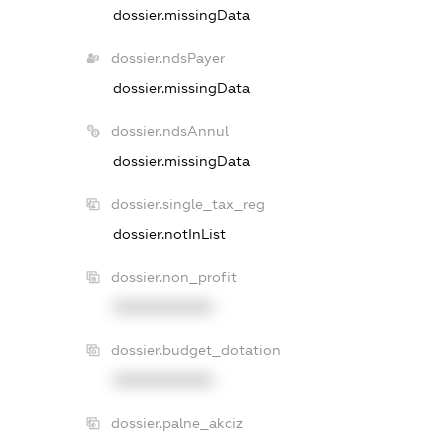
dossier.missingData
dossier.ndsPayer
dossier.missingData
dossier.ndsAnnul
dossier.missingData
dossier.single_tax_reg
dossier.notInList
dossier.non_profit
XXXXXXXXXX
dossier.budget_dotation
XXXXXXXXXX
dossier.palne_akciz