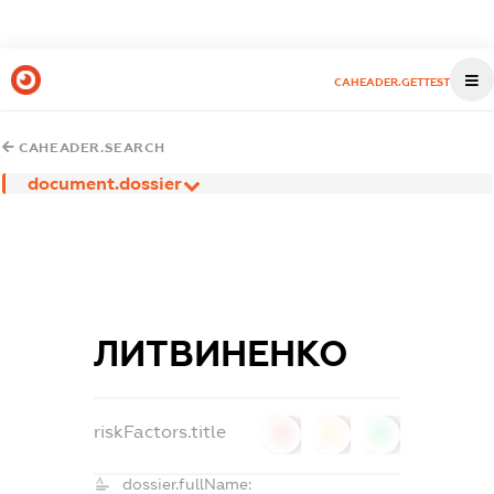
CAHEADER.GETTEST
CAHEADER.SEARCH
document.dossier
ЛИТВИНЕНКО
riskFactors.title
0
0
0
dossier.fullName: