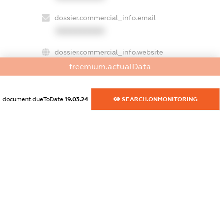
dossier.commercial_info.email
XXXXXXXXXX
dossier.commercial_info.website
XXXXXXXXXX
freemium.actualData
dossier.commercial_info.activity
XXXXXXXXXX
document.dueToDate
19.03.24
SEARCH.ONMONITORING
freemium.exampleText_1
freemium.exampleText_2
freemium.anonymousPerSearch2
FREEMIUM.DETAILS
FREEMIUM.REGISTER