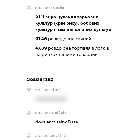
dossier.kveds:
01.11
вирощування зернових
культур (крім рису), бобових
культур і насіння олійних культур
01.46
розведення свиней
47.89
роздрібна торгівля з лотків і
на ринках іншими товарами
dossier.tax
dossier.staff
XXXXXXXXXX
dossier.taxDebt
dossier.missingData
dossier.esvDebt