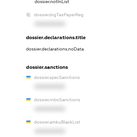
dossier.notInList
dossier.bigTaxPayerReg
XXXXXXXXXX
dossier.declarations.title
dossier.declarations.noData
dossier.sanctions
dossier.specSanctions
XXXXXXXXXX
dossier.rnboSanctions
XXXXXXXXXX
dossier.amkuBlackList
XXXXXXXXXX