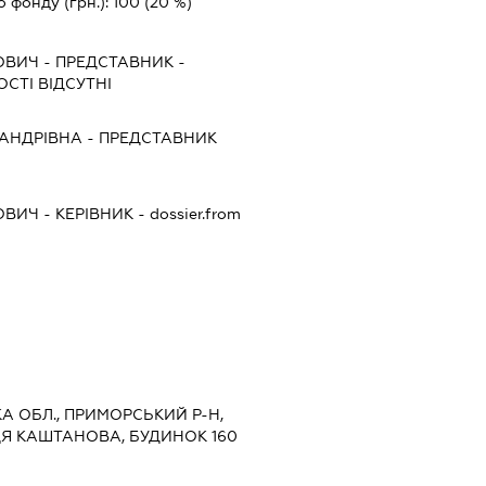
о фонду (грн.):
100
(20 %)
ОВИЧ
-
ПРЕДСТАВНИК
-
СТІ ВІДСУТНІ
САНДРІВНА
-
ПРЕДСТАВНИК
ОВИЧ
-
КЕРІВНИК
- dossier.from
ЬКА ОБЛ., ПРИМОРСЬКИЙ Р-Н,
ЦЯ КАШТАНОВА, БУДИНОК 160