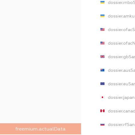
dossier.rnbo
dossier.amku
dossier.ofac
dossier.ofa
dossier.gbSa
dossier.ausS
dossier.euSa
dossier.japa
dossier.cana
dossier.rfSan
freemium.actualData