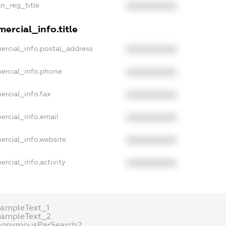
an_reg_title
XXXXXXXXXX
ercial_info.title
ercial_info.postal_address
XXXXXXXXXX
ercial_info.phone
XXXXXXXXXX
ercial_info.fax
XXXXXXXXXX
ercial_info.email
XXXXXXXXXX
ercial_info.website
XXXXXXXXXX
rcial_info.activity
XXXXXXXXXX
xampleText_1
xampleText_2
nonymousPerSearch2