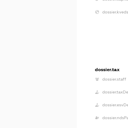
dossier.kveds
dossier.tax
dossier.staff
dossier.taxD
dossier.esvD
dossier.ndsP