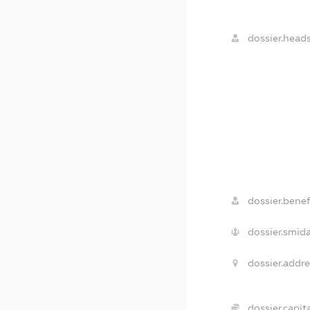
dossier.heads
dossier.benefi
dossier.smida
dossier.addre
dossier.capita