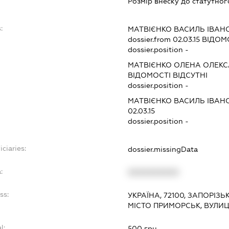
Розмір внеску до статутног
:
МАТВІЄНКО ВАСИЛЬ ІВАН
dossier.from 02.03.15
ВІДОМО
dossier.position -
МАТВІЄНКО ОЛЕНА ОЛЕК
ВІДОМОСТІ ВІДСУТНІ
dossier.position -
МАТВІЄНКО ВАСИЛЬ ІВАН
02.03.15
dossier.position -
ciaries:
dossier.missingData
:
XXXXXXXXXX
ss:
УКРАЇНА, 72100, ЗАПОРІЗ
МІСТО ПРИМОРСЬК, ВУЛИ
l:
500 грн.