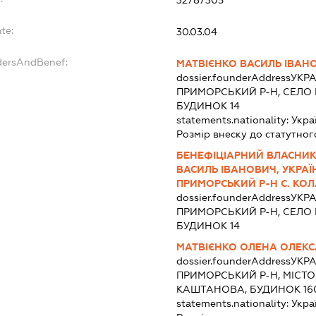
32787305
te:
30.03.04
dersAndBenef:
МАТВІЄНКО ВАСИЛЬ ІВАН
dossier.founderAddress
УКРА
ПРИМОРСЬКИЙ Р-Н, СЕЛО 
БУДИНОК 14
statements.nationality:
Укра
Розмір внеску до статутног
БЕНЕФІЦІАРНИЙ ВЛАСНИК 
ВАСИЛЬ ІВАНОВИЧ, УКРАЇН
ПРИМОРСЬКИЙ Р-Н С. КОЛА
dossier.founderAddress
УКРА
ПРИМОРСЬКИЙ Р-Н, СЕЛО 
БУДИНОК 14
МАТВІЄНКО ОЛЕНА ОЛЕК
dossier.founderAddress
УКРА
ПРИМОРСЬКИЙ Р-Н, МІСТ
КАШТАНОВА, БУДИНОК 16
statements.nationality:
Укра