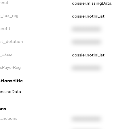
nnul
dossier.missingData
le_tax_reg
dossier.notInList
profit
XXXXXXXXXX
et_dotation
XXXXXXXXXX
e_akciz
dossier.notInList
axPayerReg
XXXXXXXXXX
tions.title
ions.noData
ons
Sanctions
XXXXXXXXXX