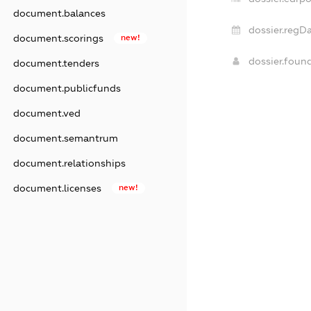
document.balances
dossier.regDa
document.scorings
new!
dossier.foun
document.tenders
document.publicfunds
document.ved
document.semantrum
document.relationships
document.licenses
new!