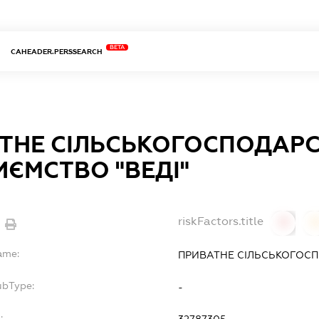
BETA
CAHEADER.PERSSEARCH
ТНЕ СІЛЬСЬКОГОСПОДАР
ИЄМСТВО "ВЕДІ"
riskFactors.title
0
ame:
ПРИВАТНЕ СІЛЬСЬКОГОСП
ubType:
-
: