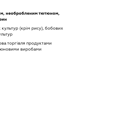
ом, необробленим тютюном,
арин
культур (крім рису), бобових
ультур
ова торгівля продуктами
ютюновими виробами