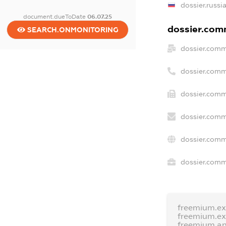
dossier.russi
document.dueToDate
06.07.25
dossier.comm
SEARCH.ONMONITORING
dossier.comm
dossier.comm
dossier.comm
dossier.comm
dossier.comm
dossier.comme
freemium.e
freemium.e
freemium.a