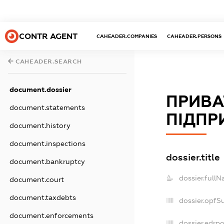
CONTR AGENT
CAHEADER.COMPANIES
CAHEADER.PERSONS
CAHEADER.SEARCH
document.dossier
ПРИВА
document.statements
ПІДПР
document.history
document.inspections
dossier.title
document.bankruptcy
dossier.fullN
document.court
document.taxdebts
dossier.opfS
document.enforcements
dossier.edrpo