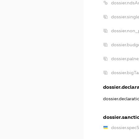
dossier.ndsA
dossier.sing
dossier.non_
dossier.budg
dossier.paln
dossier.bigT
dossier.declara
dossier.declarat
dossier.sancti
dossier.spec