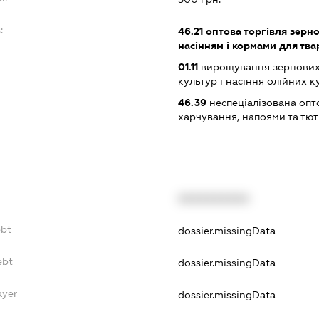
:
46.21
оптова торгівля зерн
насінням і кормами для тв
01.11
вирощування зернових 
культур і насіння олійних к
46.39
неспеціалізована опт
харчування, напоями та т
XXXXXXXXXX
ebt
dossier.missingData
ebt
dossier.missingData
ayer
dossier.missingData