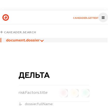
CAHEADER.GETTEST
CAHEADER.SEARCH
document.dossier
ДЕЛЬТА
riskFactors.title
0
0
0
dossier.fullName: