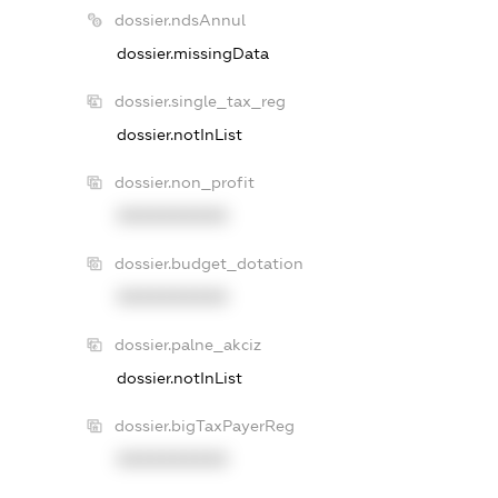
dossier.ndsAnnul
dossier.missingData
dossier.single_tax_reg
dossier.notInList
dossier.non_profit
XXXXXXXXXX
dossier.budget_dotation
XXXXXXXXXX
dossier.palne_akciz
dossier.notInList
dossier.bigTaxPayerReg
XXXXXXXXXX