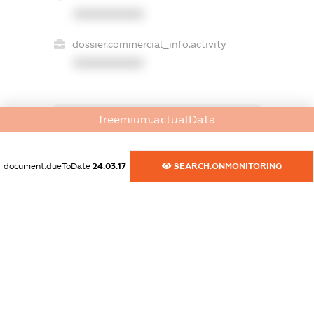
XXXXXXXXXX
dossier.commercial_info.activity
XXXXXXXXXX
freemium.actualData
freemium.exampleText_1
freemium.exampleText_2
freemium.anonymousPerSearch2
document.dueToDate
24.03.17
SEARCH.ONMONITORING
FREEMIUM.DETAILS
FREEMIUM.REGISTER