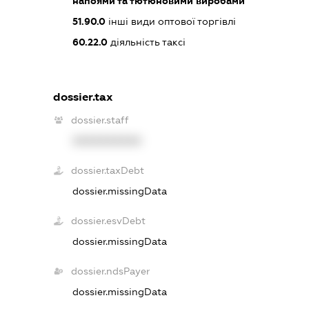
напоями та тютюновими виробами
51.90.0
інші види оптової торгівлі
60.22.0
діяльність таксі
dossier.tax
dossier.staff
XXXXXXXXXX
dossier.taxDebt
dossier.missingData
dossier.esvDebt
dossier.missingData
dossier.ndsPayer
dossier.missingData