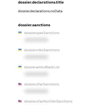
dossier.declarations.title
dossier.declarations.noData
dossier.sanctions
dossier.specSanctions
XXXXXXXXXX
dossier.rnboSanctions
XXXXXXXXXX
dossier.amkuBlackList
XXXXXXXXXX
dossier.ofacSanctions
XXXXXXXXXX
dossier.ofacNonSdnSanctions