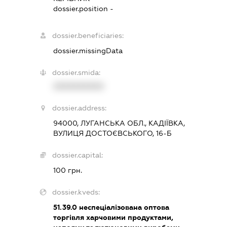
dossier.position -
dossier.beneficiaries:
dossier.missingData
dossier.smida:
XXXXXXXXXX
dossier.address:
94000, ЛУГАНСЬКА ОБЛ., КАДІЇВКА,
ВУЛИЦЯ ДОСТОЄВСЬКОГО, 16-Б
dossier.capital:
100 грн.
dossier.kveds:
51.39.0
неспеціалізована оптова
торгівля харчовими продуктами,