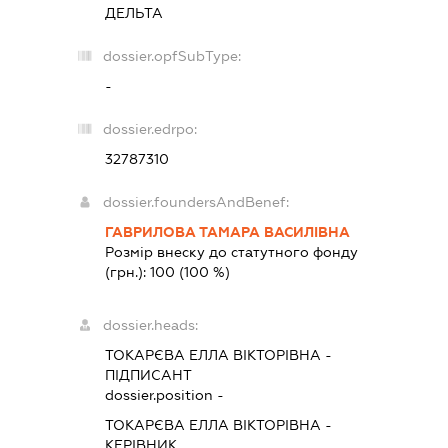
ДЕЛЬТА
dossier.opfSubType:
-
dossier.edrpo:
32787310
dossier.foundersAndBenef:
ГАВРИЛОВА ТАМАРА ВАСИЛІВНА
Розмір внеску до статутного фонду
(грн.):
100
(100 %)
dossier.heads:
ТОКАРЄВА ЕЛЛА ВІКТОРІВНА
-
ПІДПИСАНТ
dossier.position -
ТОКАРЄВА ЕЛЛА ВІКТОРІВНА
-
КЕРІВНИК