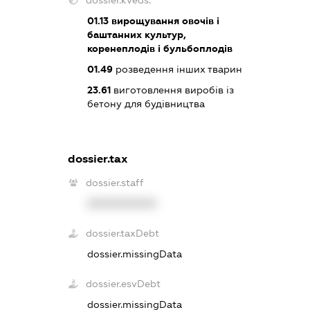
dossier.kveds:
01.13
вирощування овочів і
баштанних культур,
коренеплодів і бульбоплодів
01.49
розведення інших тварин
23.61
виготовлення виробів із
бетону для будівництва
dossier.tax
dossier.staff
XXXXXXXXXX
dossier.taxDebt
dossier.missingData
dossier.esvDebt
dossier.missingData