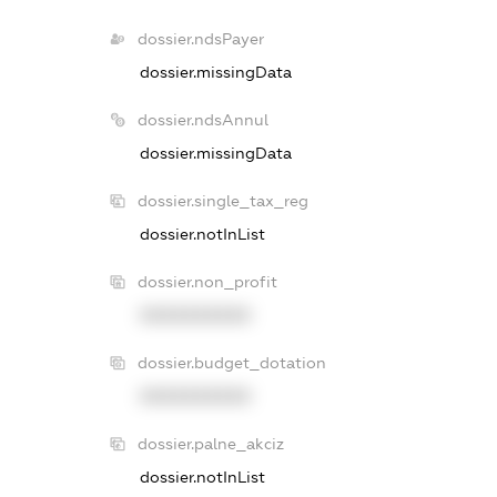
dossier.ndsPayer
dossier.missingData
dossier.ndsAnnul
dossier.missingData
dossier.single_tax_reg
dossier.notInList
dossier.non_profit
XXXXXXXXXX
dossier.budget_dotation
XXXXXXXXXX
dossier.palne_akciz
dossier.notInList