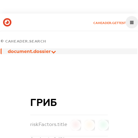
CAHEADER.GETTEST
CAHEADER.SEARCH
document.dossier
ГРИБ
riskFactors.title
0
0
0