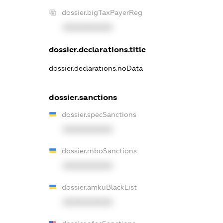
dossier.bigTaxPayerReg
XXXXXXXXXX
dossier.declarations.title
dossier.declarations.noData
dossier.sanctions
dossier.specSanctions
XXXXXXXXXX
dossier.rnboSanctions
XXXXXXXXXX
dossier.amkuBlackList
XXXXXXXXXX