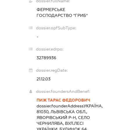
dossier.fullName:
ФЕРМЕРСЬКЕ
ГОСПОДАРСТВО "ГРИБ"
dossier.opfSubType:
-
dossier.edrpo:
32789936
dossier.regDate:
21.12.03
dossier.foundersAndBenef:
ПИЖ ТАРАС ФЕДОРОВИЧ
dossier.founderAddress
УКРАЇНА,
81030, ЛЬВІВСЬКА ОБЛ.,
ЯВОРІВСЬКИЙ Р-Н, СЕЛО
ЧЕРНИЛЯВА, ВУЛ.ЛЕСІ
УКРАЇНКИ, БУДИНОК 64