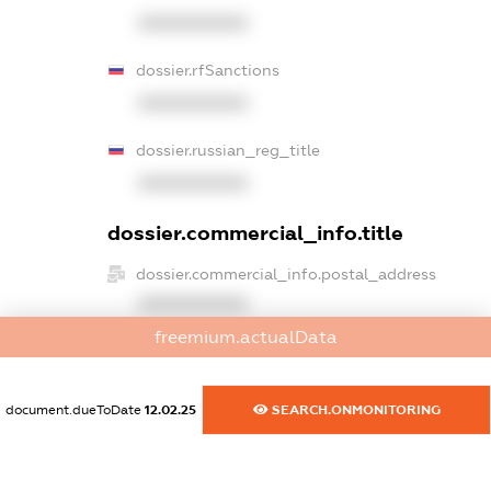
XXXXXXXXXX
dossier.rfSanctions
XXXXXXXXXX
dossier.russian_reg_title
XXXXXXXXXX
dossier.commercial_info.title
dossier.commercial_info.postal_address
XXXXXXXXXX
freemium.actualData
dossier.commercial_info.phone
XXXXXXXXXX
document.dueToDate
12.02.25
SEARCH.ONMONITORING
dossier.commercial_info.fax
XXXXXXXXXX