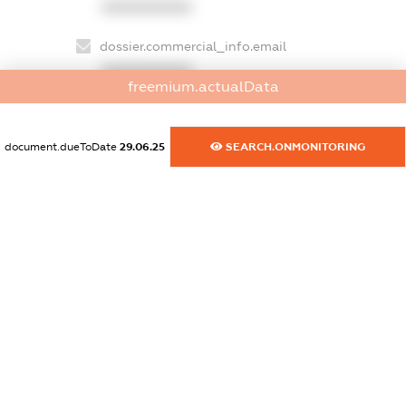
XXXXXXXXXX
dossier.commercial_info.email
XXXXXXXXXX
freemium.actualData
dossier.commercial_info.website
XXXXXXXXXX
document.dueToDate
29.06.25
SEARCH.ONMONITORING
dossier.commercial_info.activity
XXXXXXXXXX
freemium.exampleText_1
freemium.exampleText_2
freemium.anonymousPerSearch2
FREEMIUM.DETAILS
FREEMIUM.REGISTER