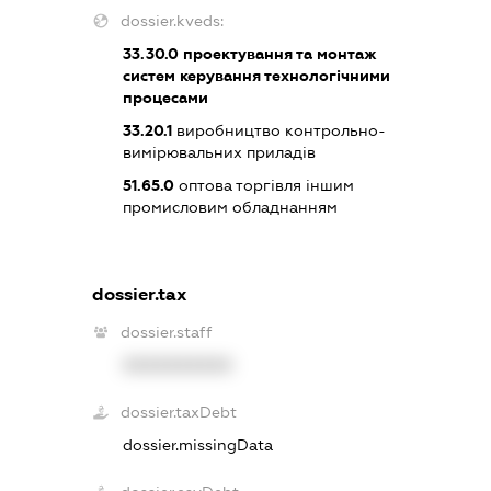
dossier.kveds:
33.30.0
проектування та монтаж
систем керування технологічними
процесами
33.20.1
виробництво контрольно-
вимірювальних приладів
51.65.0
оптова торгівля іншим
промисловим обладнанням
dossier.tax
dossier.staff
XXXXXXXXXX
dossier.taxDebt
dossier.missingData