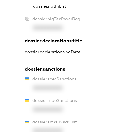
dossier.notInList
dossier.bigTaxPayerReg
XXXXXXXXXX
dossier.declarations.title
dossier.declarations.noData
dossier.sanctions
dossier.specSanctions
XXXXXXXXXX
dossier.rnboSanctions
XXXXXXXXXX
dossier.amkuBlackList
XXXXXXXXXX