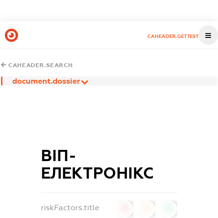
CAHEADER.GETTEST
CAHEADER.SEARCH
document.dossier
ВІП-
ЕЛЕКТРОНІКС
riskFactors.title
0
0
0