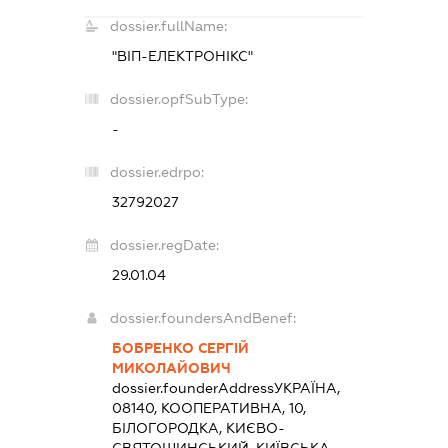
dossier.fullName:
"ВІП-ЕЛЕКТРОНІКС"
dossier.opfSubType:
-
dossier.edrpo:
32792027
dossier.regDate:
29.01.04
dossier.foundersAndBenef:
БОБРЕНКО СЕРГІЙ
МИКОЛАЙОВИЧ
dossier.founderAddress
УКРАЇНА,
08140, КООПЕРАТИВНА, 10,
БІЛОГОРОДКА, КИЄВО-