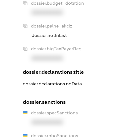
dossier.budget_dotation
XXXXXXXXXX
dossier.palne_akciz
dossier.notInList
dossier.bigTaxPayerReg
XXXXXXXXXX
dossier.declarations.title
dossier.declarations.noData
dossier.sanctions
dossier.specSanctions
XXXXXXXXXX
dossier.rnboSanctions