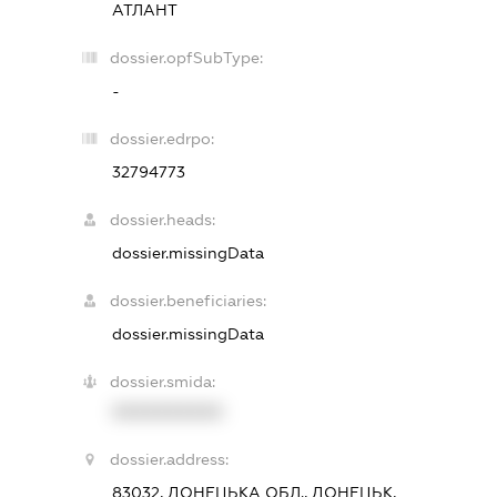
АТЛАНТ
dossier.opfSubType:
-
dossier.edrpo:
32794773
dossier.heads:
dossier.missingData
dossier.beneficiaries:
dossier.missingData
dossier.smida:
XXXXXXXXXX
dossier.address:
83032, ДОНЕЦЬКА ОБЛ., ДОНЕЦЬК,