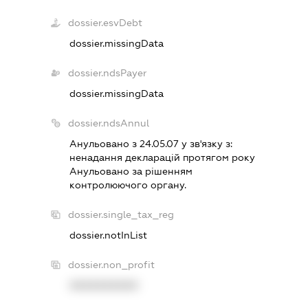
dossier.esvDebt
dossier.missingData
dossier.ndsPayer
dossier.missingData
dossier.ndsAnnul
Анульовано з 24.05.07 у зв'язку з:
ненадання декларацiй протягом року
Анульовано за рiшенням
контролюючого органу.
dossier.single_tax_reg
dossier.notInList
dossier.non_profit
XXXXXXXXXX