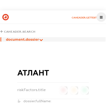
CAHEADER.GETTEST
CAHEADER.SEARCH
document.dossier
АТЛАНТ
riskFactors.title
0
0
0
dossier.fullName: