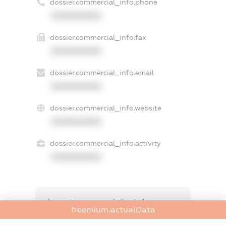
dossier.commercial_info.phone
XXXXXXXXXX
dossier.commercial_info.fax
XXXXXXXXXX
dossier.commercial_info.email
XXXXXXXXXX
dossier.commercial_info.website
XXXXXXXXXX
dossier.commercial_info.activity
XXXXXXXXXX
freemium.exampleText_1
freemium.actualData
freemium.exampleText_2
freemium.anonymousPerSearch2