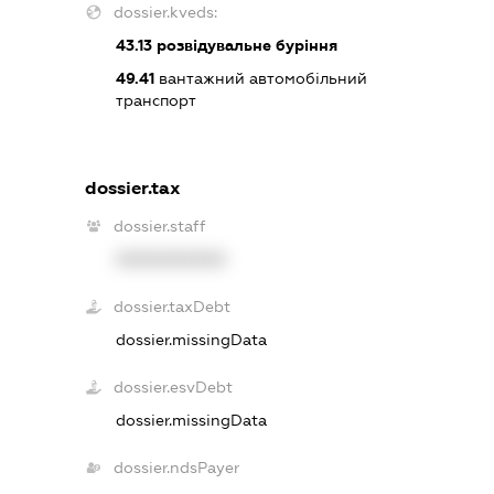
dossier.kveds:
43.13
розвідувальне буріння
49.41
вантажний автомобільний
транспорт
dossier.tax
dossier.staff
XXXXXXXXXX
dossier.taxDebt
dossier.missingData
dossier.esvDebt
dossier.missingData
dossier.ndsPayer