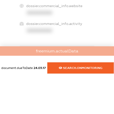
dossier.commercial_info.website
XXXXXXXXXX
dossier.commercial_info.activity
XXXXXXXXXX
freemium.actualData
freemium.exampleText_1
freemium.exampleText_2
freemium.anonymousPerSearch2
document.dueToDate
24.03.17
SEARCH.ONMONITORING
FREEMIUM.DETAILS
FREEMIUM.REGISTER