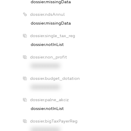
dossier.missingData
dossier.ndsAnnul
dossier.missingData
dossier.single_tax_reg
dossier.notInList
dossier.non_profit
XXXXXXXXXX
dossier.budget_dotation
XXXXXXXXXX
dossier.palne_akciz
dossier.notInList
dossier.bigTaxPayerReg
XXXXXXXXXX