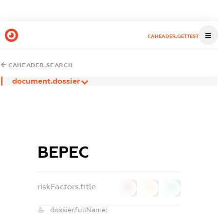
CAHEADER.GETTEST
CAHEADER.SEARCH
document.dossier
ВЕРЕС
riskFactors.title
0
0
0
dossier.fullName: