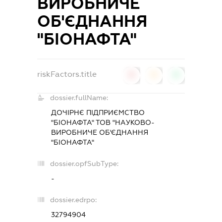
ВИРОБНИЧЕ
ОБ'ЄДНАННЯ
"БІОНАФТА"
riskFactors.title
0
0
0
dossier.fullName:
ДОЧІРНЄ ПІДПРИЄМСТВО
"БІОНАФТА" ТОВ "НАУКОВО-
ВИРОБНИЧЕ ОБ'ЄДНАННЯ
"БІОНАФТА"
dossier.opfSubType:
-
dossier.edrpo:
32794904