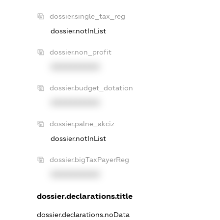
dossier.single_tax_reg
dossier.notInList
dossier.non_profit
XXXXXXXXXX
dossier.budget_dotation
XXXXXXXXXX
dossier.palne_akciz
dossier.notInList
dossier.bigTaxPayerReg
XXXXXXXXXX
dossier.declarations.title
dossier.declarations.noData