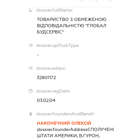
dossier.fullName:
ТОВАРИСТВО З ОБМЕЖЕНОЮ
ВІДПОВІДАЛЬНІСТЮ "ГЛОБАЛ
БУДСЕРВІС"
dossier.opfSubType:
-
dossier.edrpo:
32801172
dossier.regDate:
03.02.04
dossier.foundersAndBenef:
НАКОНЕЧНИЙ ОЛЕКСІЙ
dossier.founderAddress
СПОЛУЧЕНІ
ШТАТИ АМЕРИКИ, В.ГУРОН,