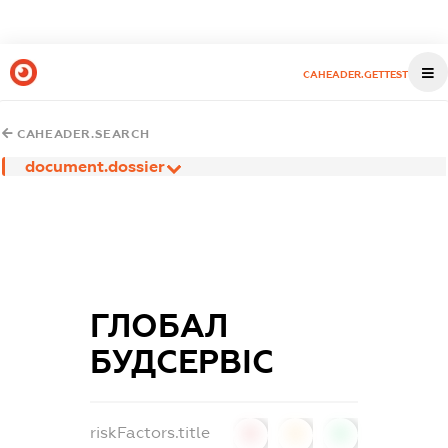
CAHEADER.GETTEST
CAHEADER.SEARCH
document.dossier
ГЛОБАЛ
БУДСЕРВІС
riskFactors.title
0
0
0