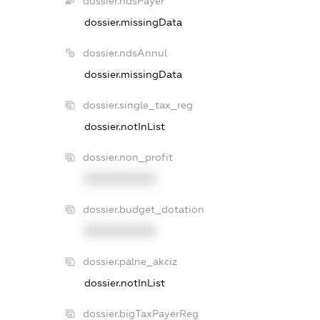
dossier.ndsPayer
dossier.missingData
dossier.ndsAnnul
dossier.missingData
dossier.single_tax_reg
dossier.notInList
dossier.non_profit
XXXXXXXXXX
dossier.budget_dotation
XXXXXXXXXX
dossier.palne_akciz
dossier.notInList
dossier.bigTaxPayerReg