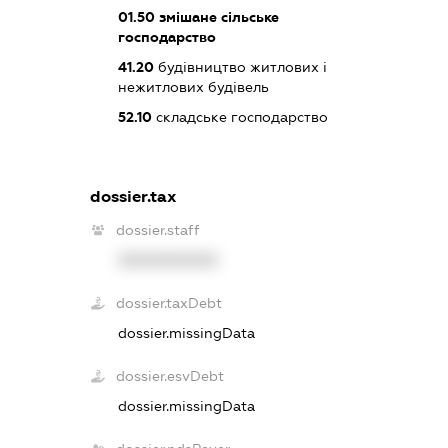
01.50
змішане сільське
господарство
41.20
будівництво житлових і
нежитлових будівель
52.10
складське господарство
dossier.tax
dossier.staff
XXXXXXXXXX
dossier.taxDebt
dossier.missingData
dossier.esvDebt
dossier.missingData