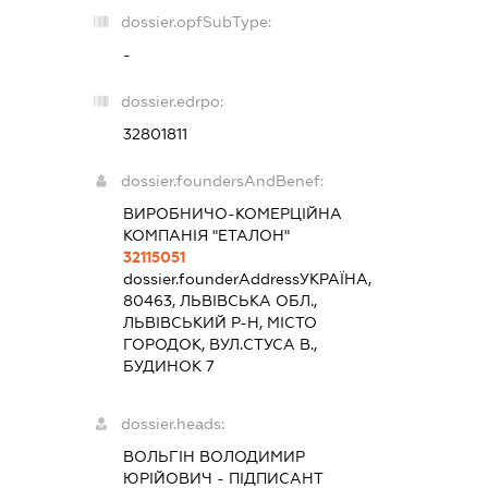
dossier.opfSubType:
-
dossier.edrpo:
32801811
dossier.foundersAndBenef:
ВИРОБНИЧО-КОМЕРЦІЙНА
КОМПАНІЯ "ЕТАЛОН"
32115051
dossier.founderAddress
УКРАЇНА,
80463, ЛЬВІВСЬКА ОБЛ.,
ЛЬВІВСЬКИЙ Р-Н, МІСТО
ГОРОДОК, ВУЛ.СТУСА В.,
БУДИНОК 7
dossier.heads:
ВОЛЬГІН ВОЛОДИМИР
ЮРІЙОВИЧ
-
ПІДПИСАНТ