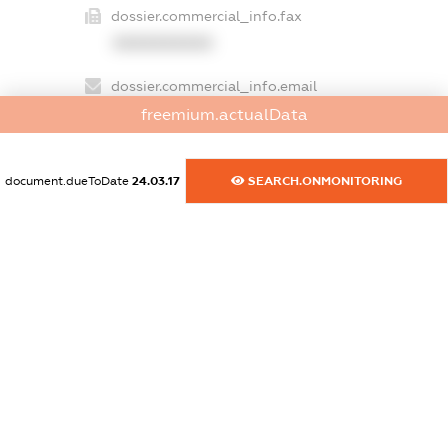
dossier.commercial_info.fax
XXXXXXXXXX
dossier.commercial_info.email
XXXXXXXXXX
freemium.actualData
dossier.commercial_info.website
document.dueToDate
24.03.17
SEARCH.ONMONITORING
XXXXXXXXXX
dossier.commercial_info.activity
XXXXXXXXXX
freemium.exampleText_1
freemium.exampleText_2
freemium.anonymousPerSearch2
FREEMIUM.DETAILS
FREEMIUM.REGISTER