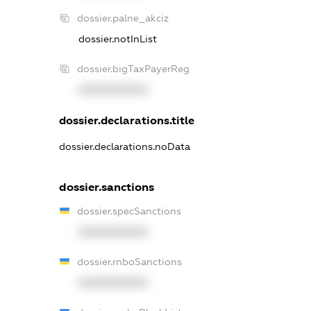
dossier.palne_akciz
dossier.notInList
dossier.bigTaxPayerReg
XXXXXXXXXX
dossier.declarations.title
dossier.declarations.noData
dossier.sanctions
dossier.specSanctions
XXXXXXXXXX
dossier.rnboSanctions
XXXXXXXXXX