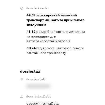
dossier.kveds:
49.31
пасажирський наземний
транспорт міського та приміського
сполучення
45.32
роздрібна торгівля деталями
та приладдям для
автотранспортних засобів
60.24.0
діяльність автомобільного
вантажного транспорту
dossier.tax
dossier.staff
XXXXXXXXXX
dossier.taxDebt
dossier.missingData