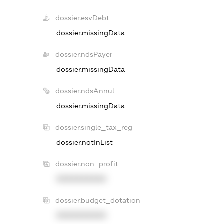
dossier.esvDebt
dossier.missingData
dossier.ndsPayer
dossier.missingData
dossier.ndsAnnul
dossier.missingData
dossier.single_tax_reg
dossier.notInList
dossier.non_profit
XXXXXXXXXX
dossier.budget_dotation
XXXXXXXXXX