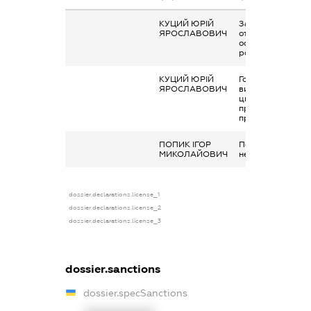
КУЦИЙ ЮРІЙ
Заробітна плата
ЯРОСЛАВОВИЧ
отримана за
основним місцем
роботи
КУЦИЙ ЮРІЙ
Гонорари та інші
ЯРОСЛАВОВИЧ
виплати згідно з
цивільно-
правовим
правочинами
ПОПИК ІГОР
Подарунок у
МИКОЛАЙОВИЧ
негрошовій форм
dossier.declarations.license_1
dossier.declarations.license_2
dossier.declarations.license_3
dossier.sanctions
dossier.specSanctions