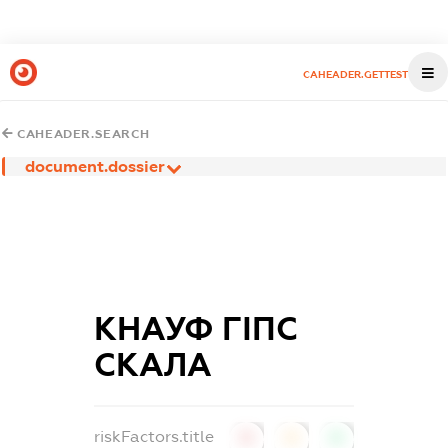
CAHEADER.GETTEST
CAHEADER.SEARCH
document.dossier
КНАУФ ГІПС
СКАЛА
riskFactors.title
0
0
0