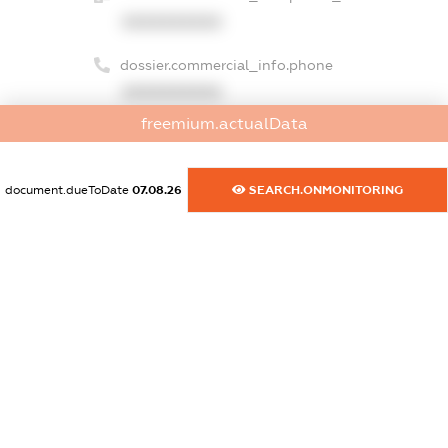
XXXXXXXXXX
dossier.commercial_info.phone
XXXXXXXXXX
freemium.actualData
dossier.commercial_info.fax
XXXXXXXXXX
document.dueToDate
07.08.26
SEARCH.ONMONITORING
dossier.commercial_info.email
XXXXXXXXXX
dossier.commercial_info.website
XXXXXXXXXX
dossier.commercial_info.activity
XXXXXXXXXX