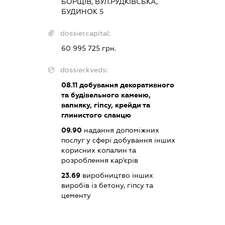
БОРЩІВ, ВУЛ.РУДКІВСЬКА,
БУДИНОК 5
dossier.capital:
60 995 725 грн.
dossier.kveds:
08.11
добування декоративного
та будівельного каменю,
вапняку, гіпсу, крейди та
глинистого сланцю
09.90
надання допоміжних
послуг у сфері добування інших
корисних копалин та
розроблення кар'єрів
23.69
виробництво інших
виробів із бетону, гіпсу та
цементу