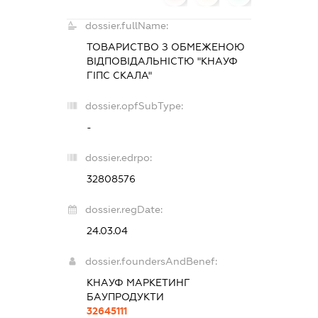
dossier.fullName:
ТОВАРИСТВО З ОБМЕЖЕНОЮ
ВІДПОВІДАЛЬНІСТЮ "КНАУФ
ГІПС СКАЛА"
dossier.opfSubType:
-
dossier.edrpo:
32808576
dossier.regDate:
24.03.04
dossier.foundersAndBenef:
КНАУФ МАРКЕТИНГ
БАУПРОДУКТИ
32645111