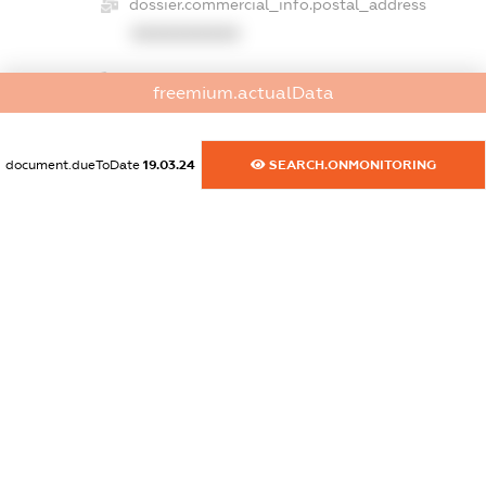
dossier.commercial_info.postal_address
XXXXXXXXXX
dossier.commercial_info.phone
freemium.actualData
XXXXXXXXXX
dossier.commercial_info.fax
document.dueToDate
19.03.24
SEARCH.ONMONITORING
XXXXXXXXXX
dossier.commercial_info.email
XXXXXXXXXX
dossier.commercial_info.website
XXXXXXXXXX
dossier.commercial_info.activity
XXXXXXXXXX