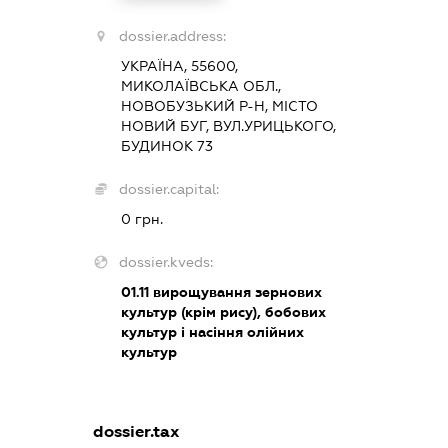
dossier.address:
УКРАЇНА, 55600,
МИКОЛАЇВСЬКА ОБЛ.,
НОВОБУЗЬКИЙ Р-Н, МІСТО
НОВИЙ БУГ, ВУЛ.УРИЦЬКОГО,
БУДИНОК 73
dossier.capital:
0 грн.
dossier.kveds:
01.11
вирощування зернових
культур (крім рису), бобових
культур і насіння олійних
культур
dossier.tax