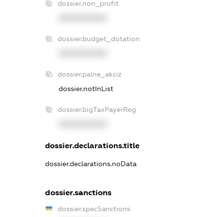
dossier.non_profit
XXXXXXXXXX
dossier.budget_dotation
XXXXXXXXXX
dossier.palne_akciz
dossier.notInList
dossier.bigTaxPayerReg
XXXXXXXXXX
dossier.declarations.title
dossier.declarations.noData
dossier.sanctions
dossier.specSanctions