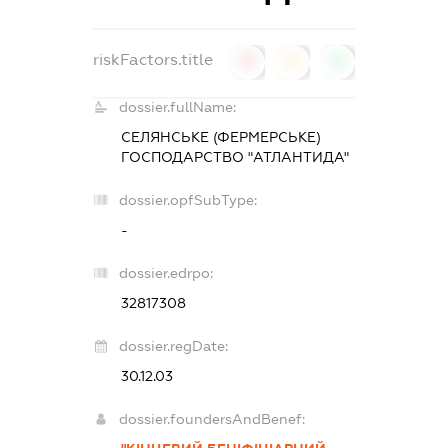
riskFactors.title
0
0
0
dossier.fullName:
СЕЛЯНСЬКЕ (ФЕРМЕРСЬКЕ)
ГОСПОДАРСТВО "АТЛАНТИДА"
dossier.opfSubType:
-
dossier.edrpo:
32817308
dossier.regDate:
30.12.03
dossier.foundersAndBenef: