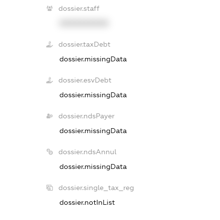
dossier.staff
XXXXXXXXXX
dossier.taxDebt
dossier.missingData
dossier.esvDebt
dossier.missingData
dossier.ndsPayer
dossier.missingData
dossier.ndsAnnul
dossier.missingData
dossier.single_tax_reg
dossier.notInList