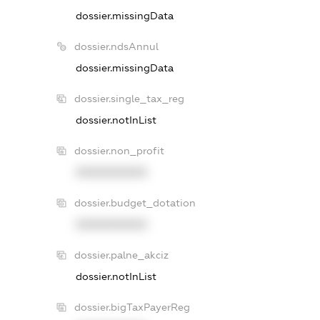
dossier.missingData
dossier.ndsAnnul
dossier.missingData
dossier.single_tax_reg
dossier.notInList
dossier.non_profit
XXXXXXXXXX
dossier.budget_dotation
XXXXXXXXXX
dossier.palne_akciz
dossier.notInList
dossier.bigTaxPayerReg