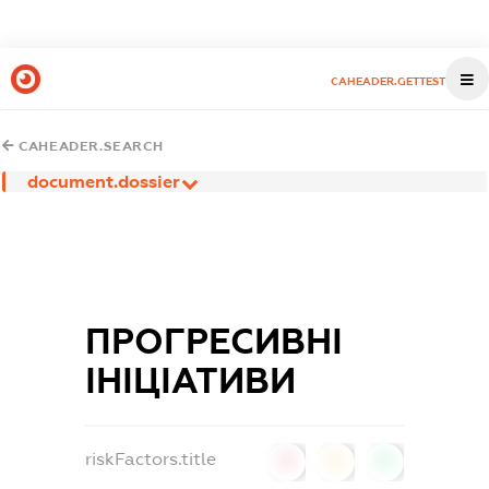
CAHEADER.GETTEST
CAHEADER.SEARCH
document.dossier
ПРОГРЕСИВНІ
ІНІЦІАТИВИ
riskFactors.title
0
0
0