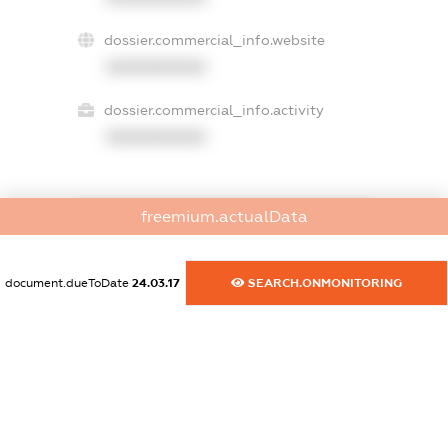
dossier.commercial_info.website
XXXXXXXXXX
dossier.commercial_info.activity
XXXXXXXXXX
freemium.actualData
freemium.exampleText_1
freemium.exampleText_2
freemium.anonymousPerSearch2
document.dueToDate
24.03.17
SEARCH.ONMONITORING
FREEMIUM.DETAILS
FREEMIUM.REGISTER