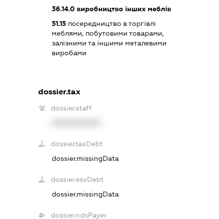
36.14.0
виробництво інших меблів
51.15
посередництво в торгівлі
меблями, побутовими товарами,
залізними та іншими металевими
виробами
dossier.tax
dossier.staff
XXXXXXXXXX
dossier.taxDebt
dossier.missingData
dossier.esvDebt
dossier.missingData
dossier.ndsPayer