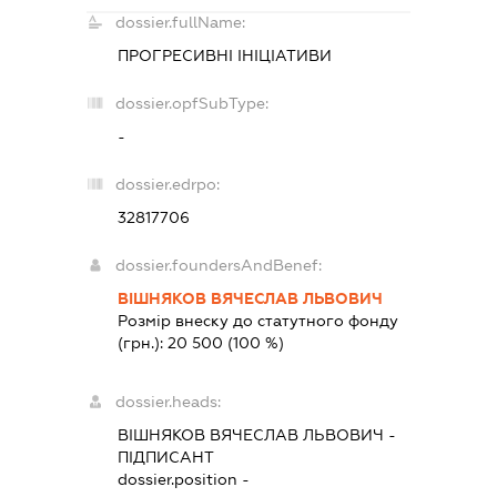
dossier.fullName:
ПРОГРЕСИВНІ ІНІЦІАТИВИ
dossier.opfSubType:
-
dossier.edrpo:
32817706
dossier.foundersAndBenef:
ВІШНЯКОВ ВЯЧЕСЛАВ ЛЬВОВИЧ
Розмір внеску до статутного фонду
(грн.):
20 500
(100 %)
dossier.heads:
ВІШНЯКОВ ВЯЧЕСЛАВ ЛЬВОВИЧ
-
ПІДПИСАНТ
dossier.position -