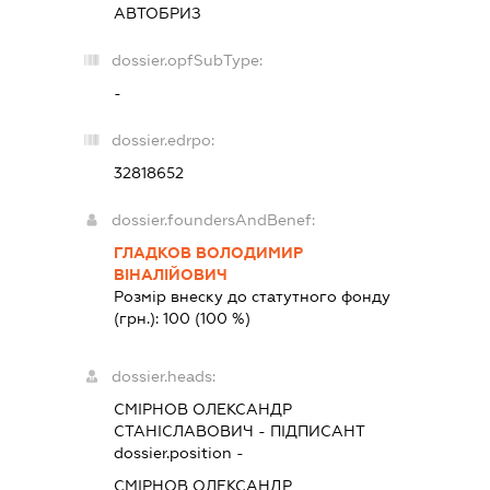
АВТОБРИЗ
dossier.opfSubType:
-
dossier.edrpo:
32818652
dossier.foundersAndBenef:
ГЛАДКОВ ВОЛОДИМИР
ВІНАЛІЙОВИЧ
Розмір внеску до статутного фонду
(грн.):
100
(100 %)
dossier.heads:
СМІРНОВ ОЛЕКСАНДР
СТАНІСЛАВОВИЧ
-
ПІДПИСАНТ
dossier.position -
СМІРНОВ ОЛЕКСАНДР