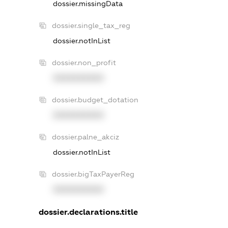
dossier.missingData
dossier.single_tax_reg
dossier.notInList
dossier.non_profit
XXXXXXXXXX
dossier.budget_dotation
XXXXXXXXXX
dossier.palne_akciz
dossier.notInList
dossier.bigTaxPayerReg
XXXXXXXXXX
dossier.declarations.title