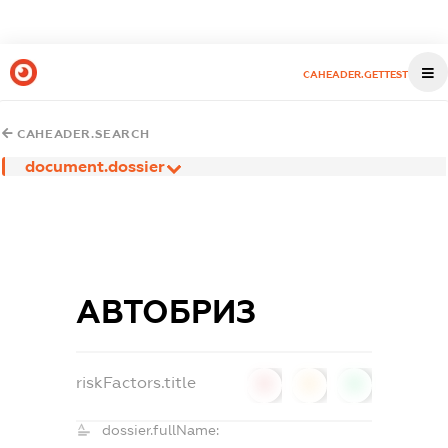
CAHEADER.GETTEST
CAHEADER.SEARCH
document.dossier
АВТОБРИЗ
riskFactors.title
0
0
0
dossier.fullName: