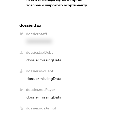
товарами широкого асортименту
dossier.tax
dossier.staff
XXXXXXXXXX
dossier.taxDebt
dossier.missingData
dossier.esvDebt
dossier.missingData
dossier.ndsPayer
dossier.missingData
dossier.ndsAnnul