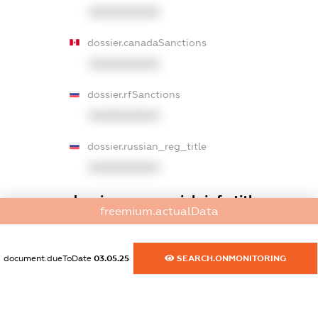
XXXXXXXXXX
dossier.canadaSanctions
XXXXXXXXXX
dossier.rfSanctions
XXXXXXXXXX
dossier.russian_reg_title
XXXXXXXXXX
dossier.commercial_info.title
freemium.actualData
dossier.commercial_info.postal_address
XXXXXXXXXX
document.dueToDate
03.05.25
SEARCH.ONMONITORING
dossier.commercial_info.phone
XXXXXXXXXX