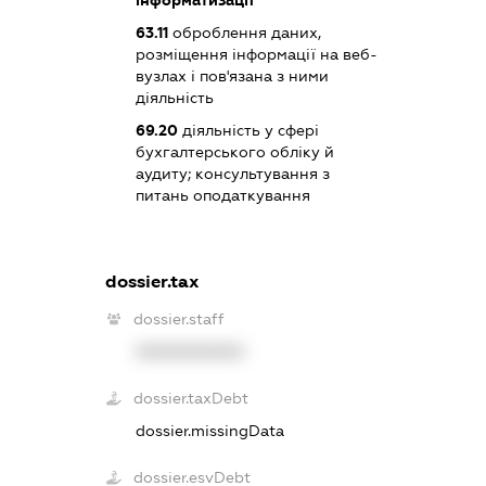
інформатизації
63.11
оброблення даних,
розміщення інформації на веб-
вузлах і пов'язана з ними
діяльність
69.20
діяльність у сфері
бухгалтерського обліку й
аудиту; консультування з
питань оподаткування
dossier.tax
dossier.staff
XXXXXXXXXX
dossier.taxDebt
dossier.missingData
dossier.esvDebt