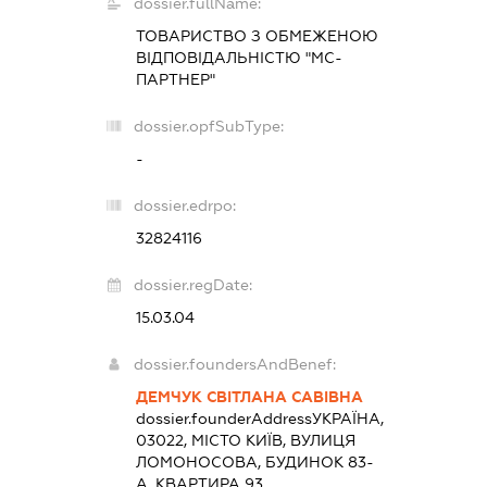
dossier.fullName:
ТОВАРИСТВО З ОБМЕЖЕНОЮ
ВІДПОВІДАЛЬНІСТЮ "МС-
ПАРТНЕР"
dossier.opfSubType:
-
dossier.edrpo:
32824116
dossier.regDate:
15.03.04
dossier.foundersAndBenef:
ДЕМЧУК СВІТЛАНА САВІВНА
dossier.founderAddress
УКРАЇНА,
03022, МІСТО КИЇВ, ВУЛИЦЯ
ЛОМОНОСОВА, БУДИНОК 83-
А, КВАРТИРА 93