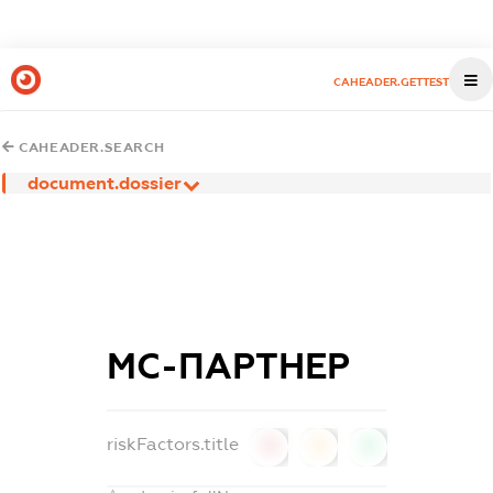
CAHEADER.GETTEST
CAHEADER.SEARCH
document.dossier
МС-ПАРТНЕР
riskFactors.title
0
0
0