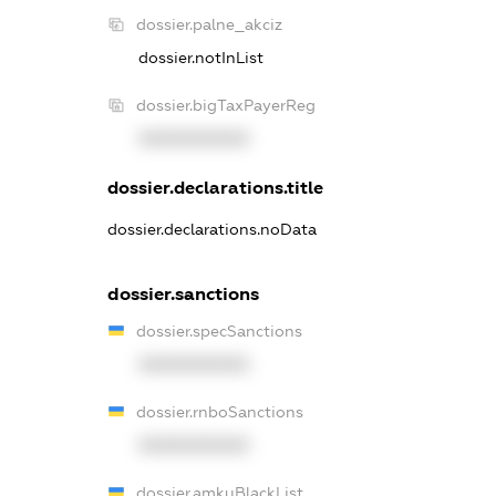
dossier.palne_akciz
dossier.notInList
dossier.bigTaxPayerReg
XXXXXXXXXX
dossier.declarations.title
dossier.declarations.noData
dossier.sanctions
dossier.specSanctions
XXXXXXXXXX
dossier.rnboSanctions
XXXXXXXXXX
dossier.amkuBlackList