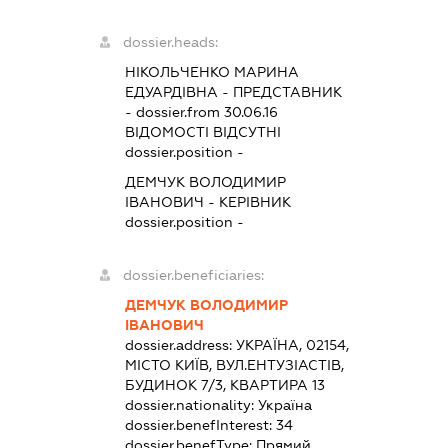
dossier.heads:
НІКОЛЬЧЕНКО МАРИНА
ЕДУАРДІВНА
-
ПРЕДСТАВНИК
- dossier.from 30.06.16
ВІДОМОСТІ ВІДСУТНІ
dossier.position -
ДЕМЧУК ВОЛОДИМИР
ІВАНОВИЧ
-
КЕРІВНИК
dossier.position -
dossier.beneficiaries:
ДЕМЧУК ВОЛОДИМИР
ІВАНОВИЧ
dossier.address:
УКРАЇНА, 02154,
МІСТО КИЇВ, ВУЛ.ЕНТУЗІАСТІВ,
БУДИНОК 7/3, КВАРТИРА 13
dossier.nationality:
Україна
dossier.benefInterest:
34
dossier.benefType:
Прямий