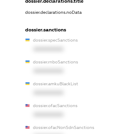
dossier.declarations.title
dossier.declarations.noData
dossier.sanctions
dossier.specSanctions
XXXXXXXXXX
dossier.rnboSanctions
XXXXXXXXXX
dossier.amkuBlackList
XXXXXXXXXX
dossier.ofacSanctions
XXXXXXXXXX
dossier.ofacNonSdnSanctions