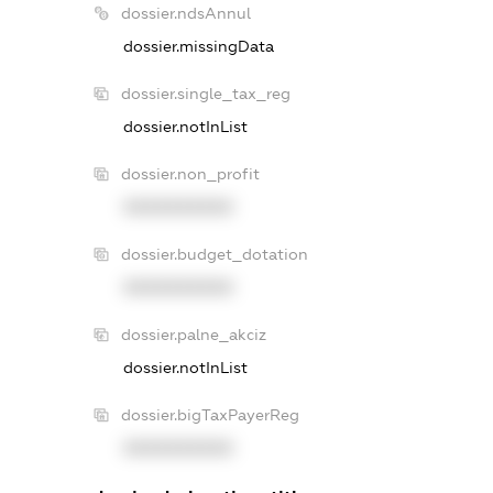
dossier.ndsAnnul
dossier.missingData
dossier.single_tax_reg
dossier.notInList
dossier.non_profit
XXXXXXXXXX
dossier.budget_dotation
XXXXXXXXXX
dossier.palne_akciz
dossier.notInList
dossier.bigTaxPayerReg
XXXXXXXXXX