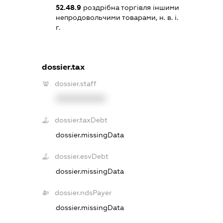
52.48.9
роздрібна торгівля іншими
непродовольчими товарами, н. в. і.
г.
dossier.tax
dossier.staff
XXXXXXXXXX
dossier.taxDebt
dossier.missingData
dossier.esvDebt
dossier.missingData
dossier.ndsPayer
dossier.missingData