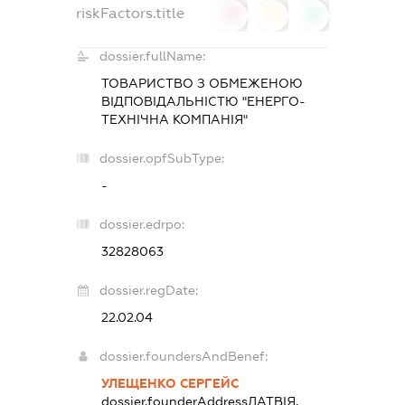
riskFactors.title
0
0
0
dossier.fullName:
ТОВАРИСТВО З ОБМЕЖЕНОЮ
ВІДПОВІДАЛЬНІСТЮ "ЕНЕРГО-
ТЕХНІЧНА КОМПАНІЯ"
dossier.opfSubType:
-
dossier.edrpo:
32828063
dossier.regDate:
22.02.04
dossier.foundersAndBenef:
УЛЕЩЕНКО СЕРГЕЙС
dossier.founderAddress
ЛАТВІЯ,