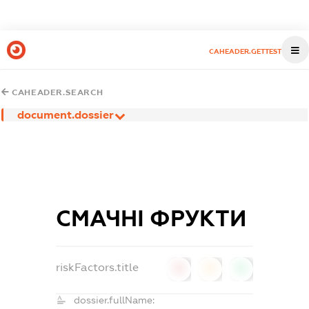
CAHEADER.GETTEST
CAHEADER.SEARCH
document.dossier
СМАЧНІ ФРУКТИ
riskFactors.title
0
0
0
dossier.fullName: