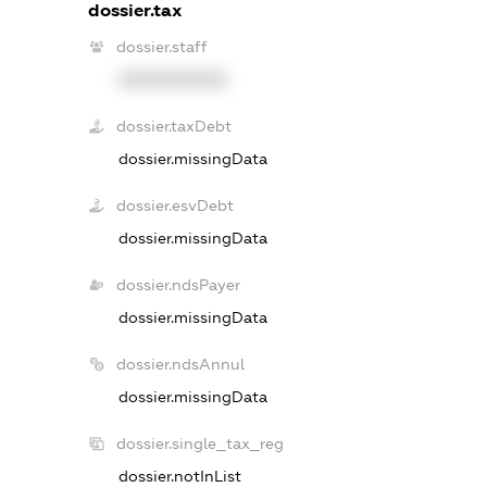
dossier.tax
dossier.staff
XXXXXXXXXX
dossier.taxDebt
dossier.missingData
dossier.esvDebt
dossier.missingData
dossier.ndsPayer
dossier.missingData
dossier.ndsAnnul
dossier.missingData
dossier.single_tax_reg
dossier.notInList