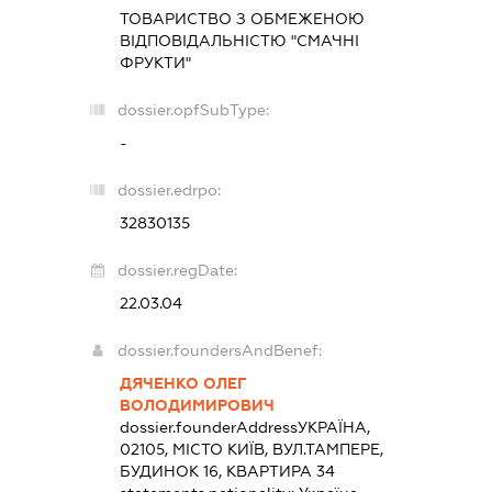
ТОВАРИСТВО З ОБМЕЖЕНОЮ
ВІДПОВІДАЛЬНІСТЮ "СМАЧНІ
ФРУКТИ"
dossier.opfSubType:
-
dossier.edrpo:
32830135
dossier.regDate:
22.03.04
dossier.foundersAndBenef:
ДЯЧЕНКО ОЛЕГ
ВОЛОДИМИРОВИЧ
dossier.founderAddress
УКРАЇНА,
02105, МІСТО КИЇВ, ВУЛ.ТАМПЕРЕ,
БУДИНОК 16, КВАРТИРА 34