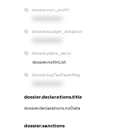
dossier.non_profit
XXXXXXXXXX
dossier.budget_dotation
XXXXXXXXXX
dossier.palne_akciz
dossier.notInList
dossier.bigTaxPayerReg
XXXXXXXXXX
dossier.declarations.title
dossier.declarations.noData
dossier.sanctions