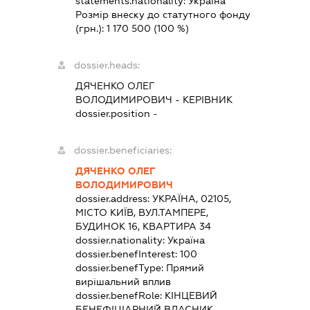
statements.nationality:
Україна
Розмір внеску до статутного фонду
(грн.):
1 170 500
(100 %)
dossier.heads:
ДЯЧЕНКО ОЛЕГ
ВОЛОДИМИРОВИЧ
-
КЕРІВНИК
dossier.position -
dossier.beneficiaries:
ДЯЧЕНКО ОЛЕГ
ВОЛОДИМИРОВИЧ
dossier.address:
УКРАЇНА, 02105,
МІСТО КИЇВ, ВУЛ.ТАМПЕРЕ,
БУДИНОК 16, КВАРТИРА 34
dossier.nationality:
Україна
dossier.benefInterest:
100
dossier.benefType:
Прямий
вирішальний вплив
dossier.benefRole:
КІНЦЕВИЙ
БЕНЕФІЦІАРНИЙ ВЛАСНИК