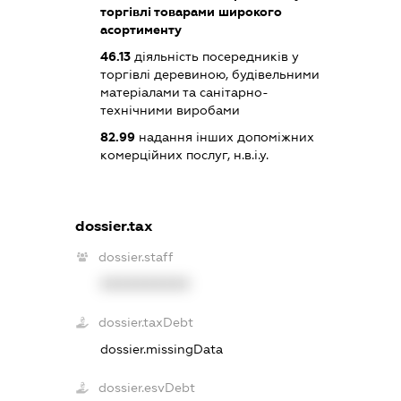
торгівлі товарами широкого
асортименту
46.13
діяльність посередників у
торгівлі деревиною, будівельними
матеріалами та санітарно-
технічними виробами
82.99
надання інших допоміжних
комерційних послуг, н.в.і.у.
dossier.tax
dossier.staff
XXXXXXXXXX
dossier.taxDebt
dossier.missingData
dossier.esvDebt