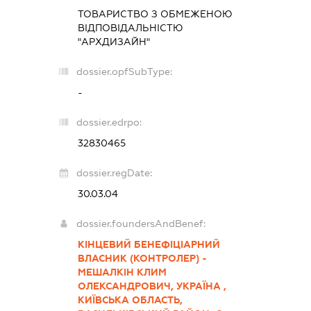
ТОВАРИСТВО З ОБМЕЖЕНОЮ
ВІДПОВІДАЛЬНІСТЮ
"АРХДИЗАЙН"
dossier.opfSubType:
-
dossier.edrpo:
32830465
dossier.regDate:
30.03.04
dossier.foundersAndBenef:
КІНЦЕВИЙ БЕНЕФІЦІАРНИЙ
ВЛАСНИК (КОНТРОЛЕР) -
МЕШАЛКІН КЛИМ
ОЛЕКСАНДРОВИЧ, УКРАЇНА ,
КИЇВСЬКА ОБЛАСТЬ,