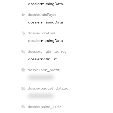
dossier.missingData
dossier.ndsPayer
dossier.missingData
dossier.ndsAnnul
dossier.missingData
dossier.single_tax_reg
dossier.notInList
dossier.non_profit
XXXXXXXXXX
dossier.budget_dotation
XXXXXXXXXX
dossier.palne_akciz