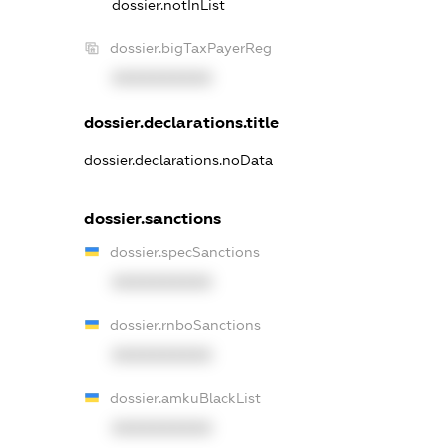
dossier.notInList
dossier.bigTaxPayerReg
XXXXXXXXXX
dossier.declarations.title
dossier.declarations.noData
dossier.sanctions
dossier.specSanctions
XXXXXXXXXX
dossier.rnboSanctions
XXXXXXXXXX
dossier.amkuBlackList
XXXXXXXXXX