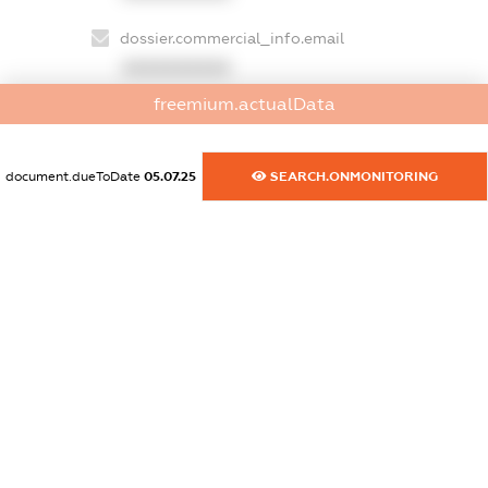
dossier.commercial_info.email
XXXXXXXXXX
freemium.actualData
dossier.commercial_info.website
XXXXXXXXXX
document.dueToDate
05.07.25
SEARCH.ONMONITORING
dossier.commercial_info.activity
XXXXXXXXXX
freemium.exampleText_1
freemium.exampleText_2
freemium.anonymousPerSearch2
FREEMIUM.DETAILS
FREEMIUM.REGISTER