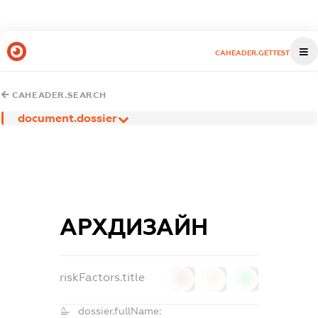
CAHEADER.GETTEST
CAHEADER.SEARCH
document.dossier
АРХДИЗАЙН
riskFactors.title
0
0
0
dossier.fullName: