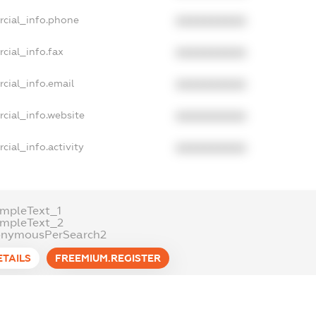
rcial_info.phone
XXXXXXXXXX
cial_info.fax
XXXXXXXXXX
cial_info.email
XXXXXXXXXX
cial_info.website
XXXXXXXXXX
cial_info.activity
XXXXXXXXXX
mpleText_1
ampleText_2
onymousPerSearch2
ETAILS
FREEMIUM.REGISTER