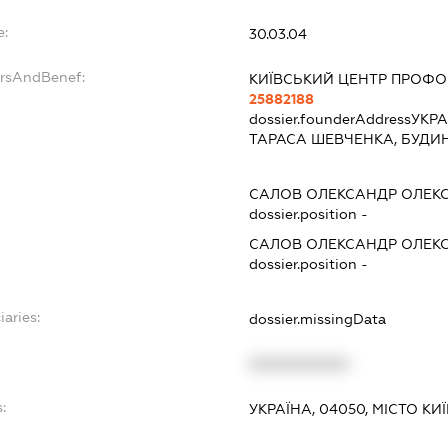
e:
30.03.04
ersAndBenef:
КИЇВСЬКИЙ ЦЕНТР ПРОФОР
25882188
dossier.founderAddress
УКРА
ТАРАСА ШЕВЧЕНКА, БУДИНОК 
САЛОВ ОЛЕКСАНДР ОЛЕК
dossier.position -
САЛОВ ОЛЕКСАНДР ОЛЕК
dossier.position -
iaries:
dossier.missingData
XXXXXXXXXX
:
УКРАЇНА, 04050, МІСТО КИ