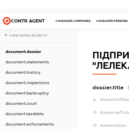
CONTR AGENT
CAHEADER.COMPANIES
CAHEADER.PERSONS
CAHEADER.SEARCH
document.dossier
ПІДПРИ
document.statements
"ЛЕЛЕК
document.history
document.inspections
dossier.title
document.bankruptcy
dossier.fullNa
document.court
dossier.opfSu
document.taxdebts
document.enforcements
dossier.edrpo: