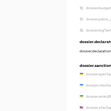
dossier.budge
dossier.palne_
dossier.bigTa
dossier.declarat
dossier.declaratio
dossier.sanctio
dossier.specSa
dossier.rnboS
dossier.amkuB
dossier.ofacSa