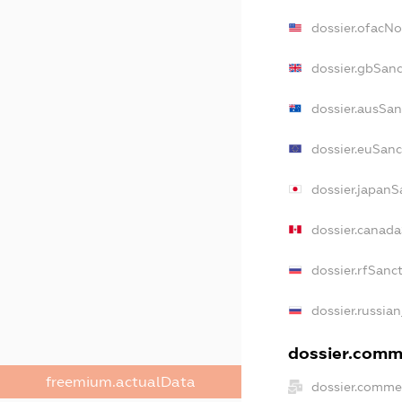
dossier.ofacN
dossier.gbSan
dossier.ausSan
dossier.euSanc
dossier.japanS
dossier.canad
dossier.rfSanc
dossier.russia
dossier.comme
freemium.actualData
dossier.comme