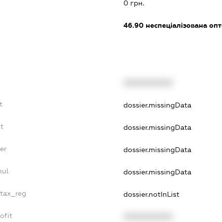
0 грн.
46.90
неспеціалізована опт
XXXXXXXXXX
t
dossier.missingData
bt
dossier.missingData
er
dossier.missingData
nul
dossier.missingData
_tax_reg
dossier.notInList
ofit
XXXXXXXXXX