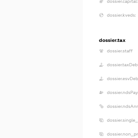
dossier.capital:
dossier.kveds:
dossier.tax
dossier.staff
dossier.taxDeb
dossier.esvDe
dossier.ndsPay
dossier.ndsAn
dossier.single
dossier.non_pr