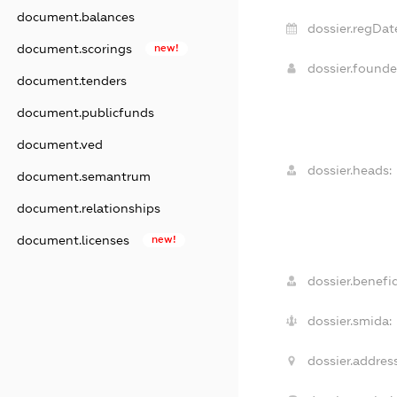
document.balances
dossier.regDat
document.scorings
new!
dossier.found
document.tenders
document.publicfunds
document.ved
dossier.heads:
document.semantrum
document.relationships
document.licenses
new!
dossier.benefic
dossier.smida:
dossier.address