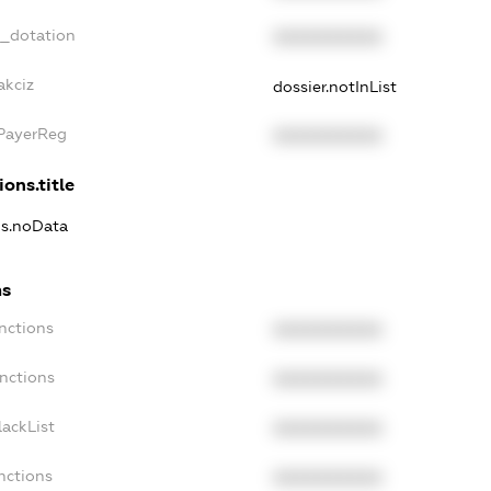
t_dotation
XXXXXXXXXX
akciz
dossier.notInList
xPayerReg
XXXXXXXXXX
ions.title
ns.noData
ns
nctions
XXXXXXXXXX
anctions
XXXXXXXXXX
lackList
XXXXXXXXXX
nctions
XXXXXXXXXX