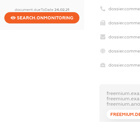
dossier.comme
document.dueToDate
24.02.21
SEARCH.ONMONITORING
dossier.commer
dossier.commer
dossier.commer
dossier.commer
freemium.exa
freemium.ex
freemium.an
FREEMIUM.D