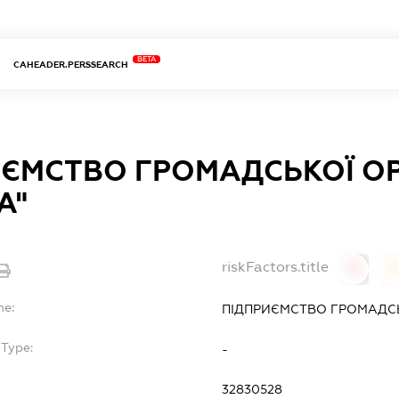
BETA
CAHEADER.PERSSEARCH
ЄМСТВО ГРОМАДСЬКОЇ ОР
А"
riskFactors.title
0
0
me:
ПІДПРИЄМСТВО ГРОМАДСЬК
bType:
-
32830528