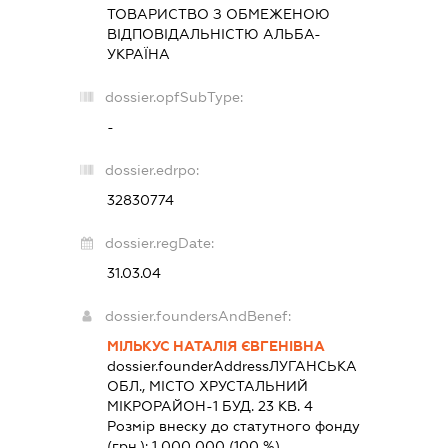
ТОВАРИСТВО З ОБМЕЖЕНОЮ
ВІДПОВІДАЛЬНІСТЮ
АЛЬБА-
УКРАЇНА
dossier.opfSubType:
-
dossier.edrpo:
32830774
dossier.regDate:
31.03.04
dossier.foundersAndBenef:
МІЛЬКУС НАТАЛІЯ ЄВГЕНІВНА
dossier.founderAddress
ЛУГАНСЬКА
ОБЛ., МІСТО ХРУСТАЛЬНИЙ
МІКРОРАЙОН-1 БУД. 23 КВ. 4
Розмір внеску до статутного фонду
(грн.):
1 000 000
(100 %)