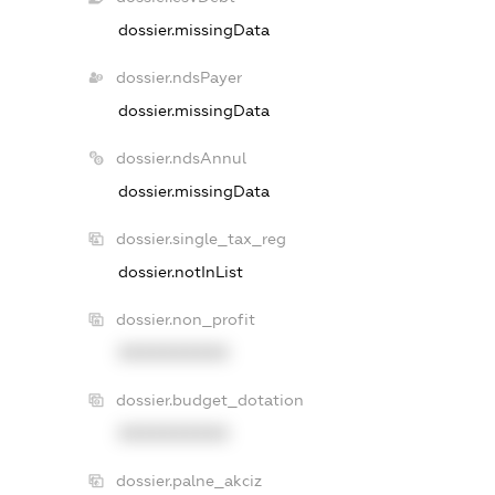
dossier.missingData
dossier.ndsPayer
dossier.missingData
dossier.ndsAnnul
dossier.missingData
dossier.single_tax_reg
dossier.notInList
dossier.non_profit
XXXXXXXXXX
dossier.budget_dotation
XXXXXXXXXX
dossier.palne_akciz