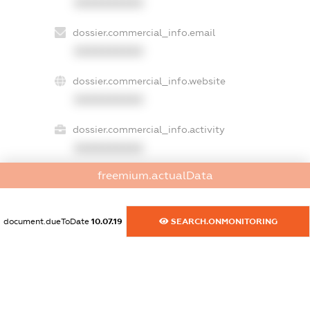
XXXXXXXXXX
dossier.commercial_info.email
XXXXXXXXXX
dossier.commercial_info.website
XXXXXXXXXX
dossier.commercial_info.activity
XXXXXXXXXX
freemium.actualData
freemium.exampleText_1
freemium.exampleText_2
document.dueToDate
10.07.19
SEARCH.ONMONITORING
freemium.anonymousPerSearch2
FREEMIUM.DETAILS
FREEMIUM.REGISTER