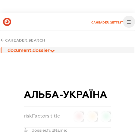
CAHEADER.GETTEST
CAHEADER.SEARCH
document.dossier
АЛЬБА-УКРАЇНА
riskFactors.title
0
0
0
dossier.fullName: