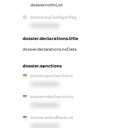
dossier.notInList
dossier.bigTaxPayerReg
XXXXXXXXXX
dossier.declarations.title
dossier.declarations.noData
dossier.sanctions
dossier.specSanctions
XXXXXXXXXX
dossier.rnboSanctions
XXXXXXXXXX
dossier.amkuBlackList
XXXXXXXXXX