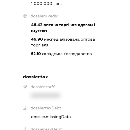
1 000 000 грн.
dossier.kveds:
46.42
оптова торгівля одягом і
взуттям
46.90
неспеціалізована оптова
торгівля
52.10
складське господарство
dossier.tax
dossier.staff
XXXXXXXXXX
dossier.taxDebt
dossier.missingData
dossier.esvDebt