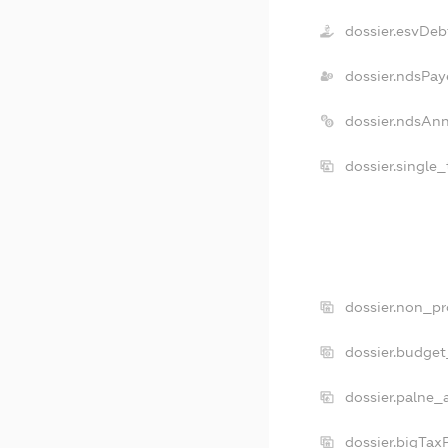
dossier.esvDeb
dossier.ndsPay
dossier.ndsAn
dossier.single
dossier.non_pr
dossier.budge
dossier.palne_
dossier.bigTax