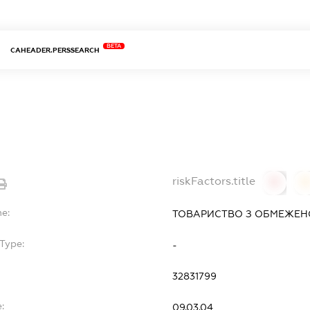
BETA
CAHEADER.PERSSEARCH
riskFactors.title
0
0
me:
ТОВАРИСТВО З ОБМЕЖЕНО
Type:
-
32831799
:
09.03.04