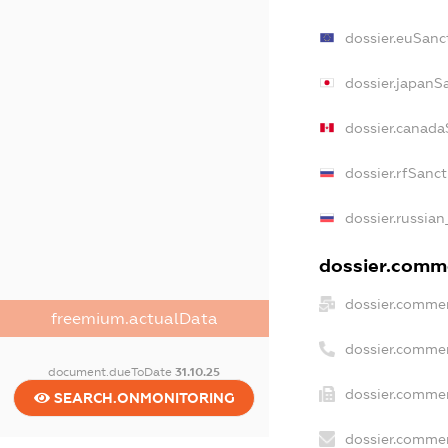
dossier.euSanc
dossier.japanS
dossier.canada
dossier.rfSanc
dossier.russian
dossier.comme
dossier.commer
freemium.actualData
dossier.commer
document.dueToDate
31.10.25
dossier.commer
SEARCH.ONMONITORING
dossier.commer