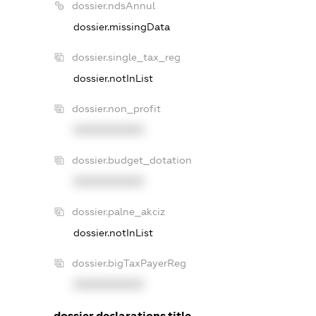
dossier.ndsAnnul
dossier.missingData
dossier.single_tax_reg
dossier.notInList
dossier.non_profit
XXXXXXXXXX
dossier.budget_dotation
XXXXXXXXXX
dossier.palne_akciz
dossier.notInList
dossier.bigTaxPayerReg
XXXXXXXXXX
dossier.declarations.title