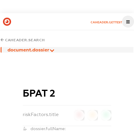
CAHEADER.GETTEST
CAHEADER.SEARCH
document.dossier
БРАТ 2
riskFactors.title
0
0
0
dossier.fullName: