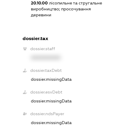
20.10.00
лісопильне та стругальне
виробництво; просочування
деревини
dossier.tax
dossier.staff
XXXXXXXXXX
dossier.taxDebt
dossier.missingData
dossier.esvDebt
dossier.missingData
dossier.ndsPayer
dossier.missingData