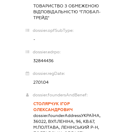
ТОВАРИСТВО З ОБМЕЖЕНОЮ
ВІДПОВІДАЛЬНІСТЮ "ГЛОБАЛ-
ТРЕЙД"
dossier.opfSubType:
-
dossier.edrpo:
32844436
dossier.regDate:
27.01.04
dossier.foundersAndBenef:
СТОЛЯРЧУК ІГОР
ОЛЕКСАНДРОВИЧ
dossier.founderAddress
УКРАЇНА,
36022, ВУЛ.ЛЕНІНА, 96, КВ.67,
М.ПОЛТАВА, ЛЕНІНСЬКИЙ Р-Н,