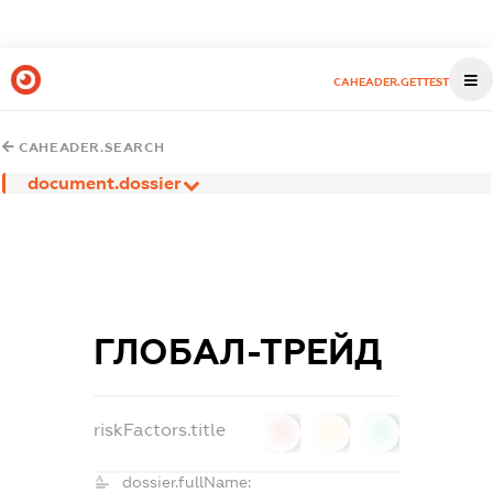
CAHEADER.GETTEST
CAHEADER.SEARCH
document.dossier
ГЛОБАЛ-ТРЕЙД
riskFactors.title
0
0
0
dossier.fullName: