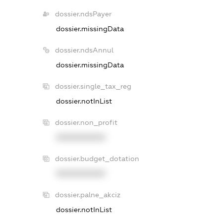
dossier.ndsPayer
dossier.missingData
dossier.ndsAnnul
dossier.missingData
dossier.single_tax_reg
dossier.notInList
dossier.non_profit
XXXXXXXXXX
dossier.budget_dotation
XXXXXXXXXX
dossier.palne_akciz
dossier.notInList