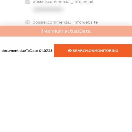
dossier.commercial_info.email
XXXXXXXXXX
dossier.commercial_info.website
XXXXXXXXXX
freemium.actualData
dossier.commercial_info.activity
XXXXXXXXXX
document.dueToDate
01.07.25
SEARCH.ONMONITORING
freemium.exampleText_1
freemium.exampleText_2
freemium.anonymousPerSearch2
FREEMIUM.DETAILS
FREEMIUM.REGISTER