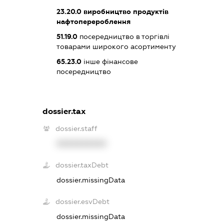
23.20.0
виробництво продуктів
нафтоперероблення
51.19.0
посередництво в торгівлі
товарами широкого асортименту
65.23.0
інше фінансове
посередництво
dossier.tax
dossier.staff
XXXXXXXXXX
dossier.taxDebt
dossier.missingData
dossier.esvDebt
dossier.missingData