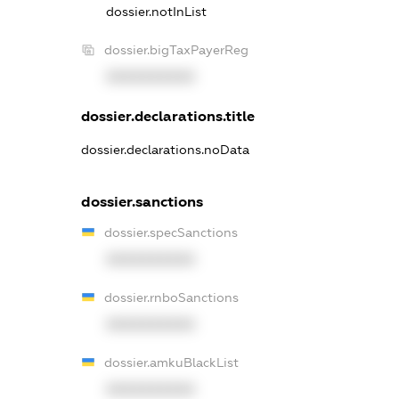
dossier.notInList
dossier.bigTaxPayerReg
XXXXXXXXXX
dossier.declarations.title
dossier.declarations.noData
dossier.sanctions
dossier.specSanctions
XXXXXXXXXX
dossier.rnboSanctions
XXXXXXXXXX
dossier.amkuBlackList
XXXXXXXXXX