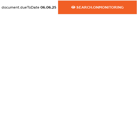
XXXXXXXXXX
document.dueToDate
06.06.25
SEARCH.ONMONITORING
dossier.commercial_info.email
XXXXXXXXXX
dossier.commercial_info.website
XXXXXXXXXX
dossier.commercial_info.activity
XXXXXXXXXX
freemium.exampleText_1
freemium.exampleText_2
freemium.anonymousPerSearch2
FREEMIUM.DETAILS
FREEMIUM.REGISTER