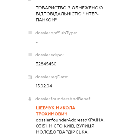
ТОВАРИСТВО З ОБМЕЖЕНОЮ
ВІДПОВІДАЛЬНІСТЮ "ІНТЕР-
ПАНКОМ"
dossier.opfSubType:
-
dossier.edrpo:
32845450
dossier.regDate:
15.02.04
dossier.foundersAndBenef:
ШЕВЧУК МИКОЛА
ТРОХИМОВИЧ
dossier.founderAddress
УКРАЇНА,
03151, МІСТО КИЇВ, ВУЛИЦЯ
МОЛОДОГВАРДІЙСЬКА,