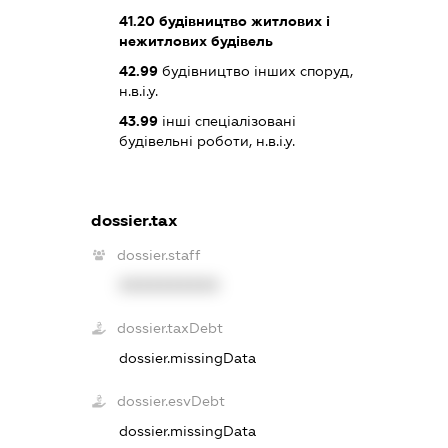
41.20
будівництво житлових і
нежитлових будівель
42.99
будівництво інших споруд,
н.в.і.у.
43.99
інші спеціалізовані
будівельні роботи, н.в.і.у.
dossier.tax
dossier.staff
XXXXXXXXXX
dossier.taxDebt
dossier.missingData
dossier.esvDebt
dossier.missingData