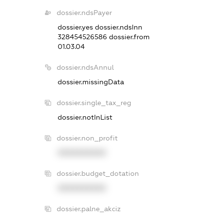
dossier.ndsPayer
dossier.yes
dossier.ndsInn
328454526586
dossier.from
01.03.04
dossier.ndsAnnul
dossier.missingData
dossier.single_tax_reg
dossier.notInList
dossier.non_profit
XXXXXXXXXX
dossier.budget_dotation
XXXXXXXXXX
dossier.palne_akciz