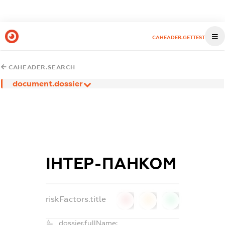
CAHEADER.GETTEST
CAHEADER.SEARCH
document.dossier
ІНТЕР-ПАНКОМ
riskFactors.title
0
0
0
dossier.fullName: