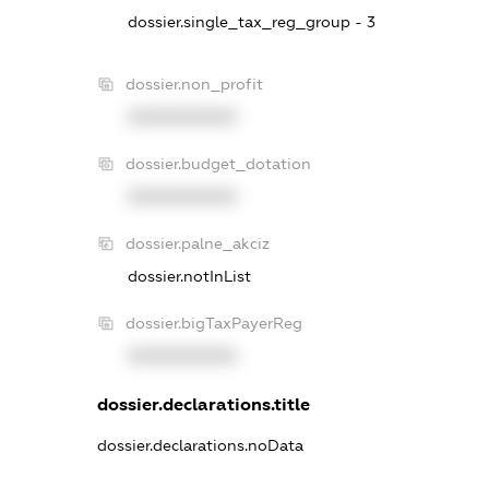
dossier.single_tax_reg_group - 3
dossier.non_profit
XXXXXXXXXX
dossier.budget_dotation
XXXXXXXXXX
dossier.palne_akciz
dossier.notInList
dossier.bigTaxPayerReg
XXXXXXXXXX
dossier.declarations.title
dossier.declarations.noData