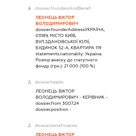
dossier.foundersAndBenef:
ЛЕОНЕЦЬ ВІКТОР
ВОЛОДИМИРОВИЧ
dossier.founderAddress
УКРАЇНА,
03189, МІСТО КИЇВ,
ВУЛ.ЗДАНОВСЬКОЇ ЮЛІЇ,
БУДИНОК 52-А, КВАРТИРА 119
statements.nationality:
Україна
Розмір внеску до статутного
фонду (грн.):
21 000
(100 %)
dossier.heads:
ЛЕОНЕЦЬ ВІКТОР
ВОЛОДИМИРОВИЧ
-
КЕРІВНИК
-
dossier.from 30.07.24
dossier.position -
dossier.beneficiaries:
ЛЕОНЕЦЬ ВІКТОР