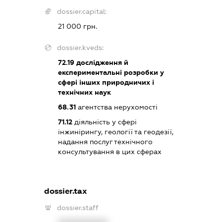
dossier.capital:
21 000 грн.
dossier.kveds:
72.19
дослідження й
експериментальні розробки у
сфері інших природничих і
технічних наук
68.31
агентства нерухомості
71.12
діяльність у сфері
інжинірингу, геології та геодезії,
надання послуг технічного
консультування в цих сферах
dossier.tax
dossier.staff