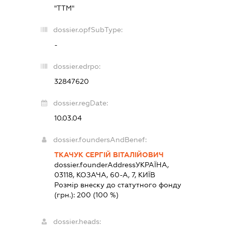
"ТТМ"
dossier.opfSubType:
-
dossier.edrpo:
32847620
dossier.regDate:
10.03.04
dossier.foundersAndBenef:
ТКАЧУК СЕРГІЙ ВІТАЛІЙОВИЧ
dossier.founderAddress
УКРАЇНА,
03118, КОЗАЧА, 60-А, 7, КИЇВ
Розмір внеску до статутного фонду
(грн.):
200
(100 %)
dossier.heads: