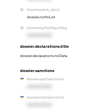
dossier.palne_akciz
dossier.notInList
dossier.bigTaxPayerReg
XXXXXXXXXX
dossier.declarations.title
dossier.declarations.noData
dossier.sanctions
dossier.specSanctions
XXXXXXXXXX
dossier.rnboSanctions
XXXXXXXXXX