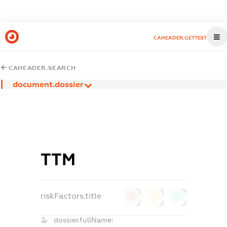
CAHEADER.GETTEST
CAHEADER.SEARCH
document.dossier
ТТМ
riskFactors.title
0
0
0
dossier.fullName: