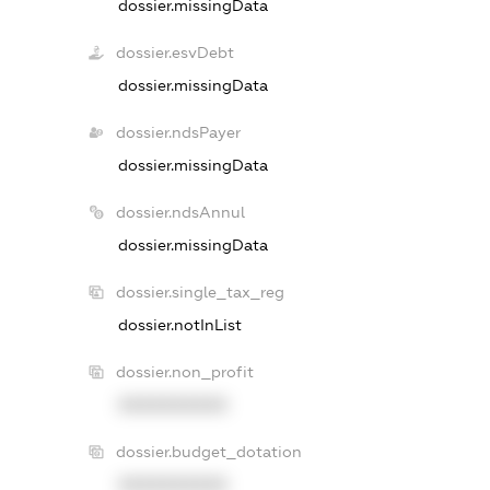
dossier.missingData
dossier.esvDebt
dossier.missingData
dossier.ndsPayer
dossier.missingData
dossier.ndsAnnul
dossier.missingData
dossier.single_tax_reg
dossier.notInList
dossier.non_profit
XXXXXXXXXX
dossier.budget_dotation
XXXXXXXXXX