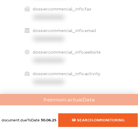
dossier.commercial_info.fax
XXXXXXXXXX
dossier.commercial_info.email
XXXXXXXXXX
dossier.commercial_info.website
XXXXXXXXXX
dossier.commercial_info.activity
XXXXXXXXXX
freemium.actualData
freemium.exampleText_1
freemium.exampleText_2
freemium.anonymousPerSearch2
document.dueToDate
30.06.25
SEARCH.ONMONITORING
FREEMIUM.DETAILS