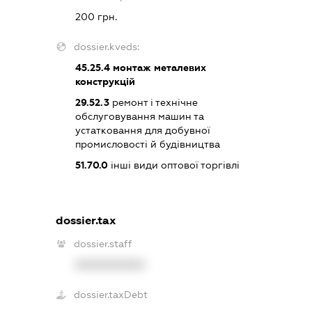
200 грн.
dossier.kveds:
45.25.4
монтаж металевих
конструкцій
29.52.3
ремонт і технічне
обслуговування машин та
устатковання для добувної
промисловості й будівництва
51.70.0
інші види оптової торгівлі
dossier.tax
dossier.staff
XXXXXXXXXX
dossier.taxDebt