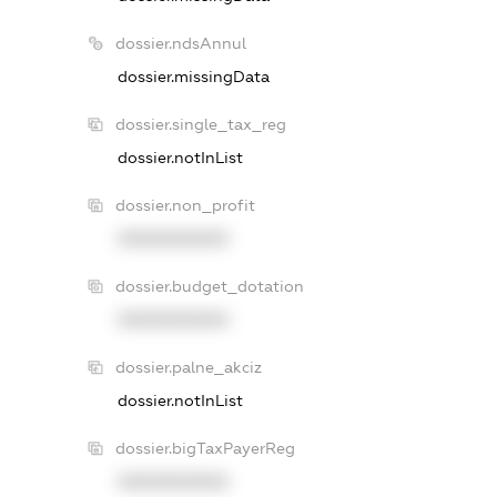
dossier.ndsAnnul
dossier.missingData
dossier.single_tax_reg
dossier.notInList
dossier.non_profit
XXXXXXXXXX
dossier.budget_dotation
XXXXXXXXXX
dossier.palne_akciz
dossier.notInList
dossier.bigTaxPayerReg
XXXXXXXXXX