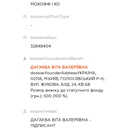
МОХОФФ І КО
dossier.opfSubType:
-
dossier.edrpo:
32848404
dossier.foundersAndBenef:
ДАГАЄВА ВІТА ВАЛЕРІЇВНА
dossier.founderAddress
УКРАЇНА,
02156, М.КИЇВ, ГОЛОСІЇВСЬКИЙ Р-Н,
ВУЛ. ЖУКОВА, БУД. 24, КВ 68
Розмір внеску до статутного фонду
(грн.):
500
(100 %)
dossier.heads:
ДАГАЄВА ВІТА ВАЛЕРІЇВНА
-
ПІДПИСАНТ