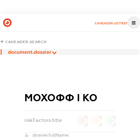
CAHEADER.GETTEST
CAHEADER.SEARCH
document.dossier
МОХОФФ І КО
riskFactors.title
0
0
0
dossier.fullName: