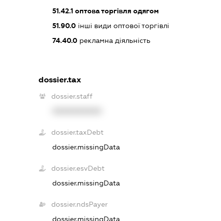
51.42.1
оптова торгівля одягом
51.90.0
інші види оптової торгівлі
74.40.0
рекламна діяльність
dossier.tax
dossier.staff
XXXXXXXXXX
dossier.taxDebt
dossier.missingData
dossier.esvDebt
dossier.missingData
dossier.ndsPayer
dossier.missingData