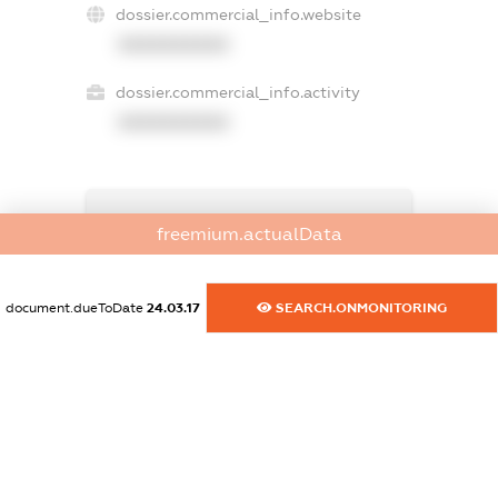
dossier.commercial_info.website
XXXXXXXXXX
dossier.commercial_info.activity
XXXXXXXXXX
freemium.exampleText_1
freemium.actualData
freemium.exampleText_2
freemium.anonymousPerSearch2
FREEMIUM.DETAILS
document.dueToDate
24.03.17
SEARCH.ONMONITORING
FREEMIUM.REGISTER