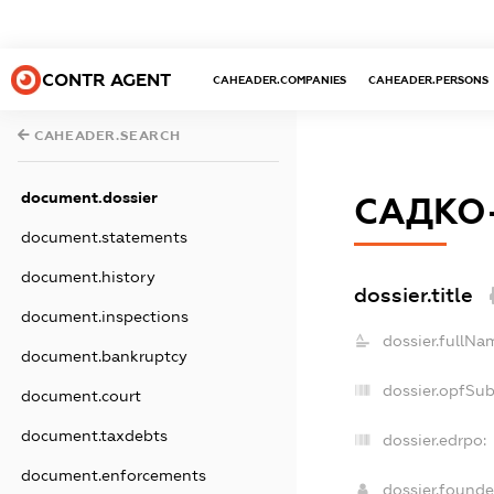
CONTR AGENT
CAHEADER.COMPANIES
CAHEADER.PERSONS
CAHEADER.SEARCH
document.dossier
САДКО
document.statements
document.history
dossier.title
document.inspections
dossier.fullNa
document.bankruptcy
dossier.opfSu
document.court
document.taxdebts
dossier.edrpo:
document.enforcements
dossier.found