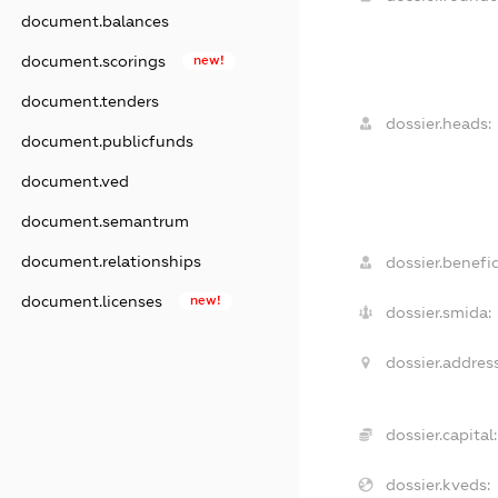
document.balances
document.scorings
new!
document.tenders
dossier.heads:
document.publicfunds
document.ved
document.semantrum
document.relationships
dossier.benefic
document.licenses
new!
dossier.smida:
dossier.address
dossier.capital:
dossier.kveds: