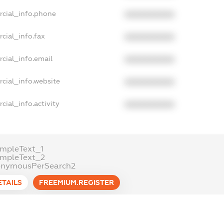
rcial_info.phone
XXXXXXXXXX
cial_info.fax
XXXXXXXXXX
cial_info.email
XXXXXXXXXX
cial_info.website
XXXXXXXXXX
cial_info.activity
XXXXXXXXXX
mpleText_1
ampleText_2
onymousPerSearch2
ETAILS
FREEMIUM.REGISTER