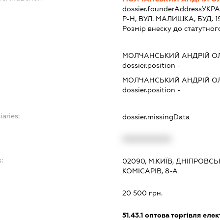
dossier.founderAddress
УКРА
Р-Н, ВУЛ. МАЛИШКА, БУД. 19
Розмір внеску до статутног
МОЛЧАНСЬКИЙ АНДРІЙ О
dossier.position -
МОЛЧАНСЬКИЙ АНДРІЙ О
dossier.position -
iaries:
dossier.missingData
XXXXXXXXXX
:
02090, М.КИЇВ, ДНІПРОВ
КОМІСАРІВ, 8-А
20 500 грн.
51.43.1
оптова торгівля еле