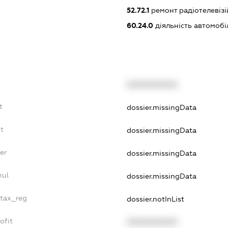
52.72.1
ремонт радіотелевізі
60.24.0
діяльність автомоб
XXXXXXXXXX
t
dossier.missingData
bt
dossier.missingData
er
dossier.missingData
nul
dossier.missingData
_tax_reg
dossier.notInList
ofit
XXXXXXXXXX