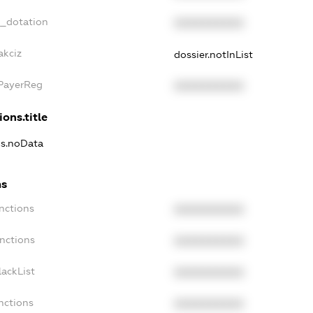
t_dotation
XXXXXXXXXX
akciz
dossier.notInList
xPayerReg
XXXXXXXXXX
ions.title
ns.noData
ns
nctions
XXXXXXXXXX
anctions
XXXXXXXXXX
lackList
XXXXXXXXXX
nctions
XXXXXXXXXX