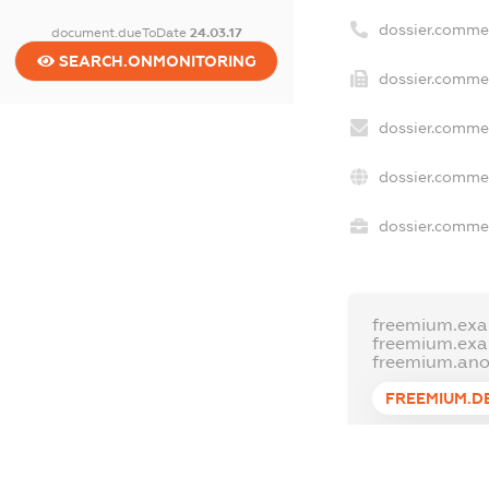
dossier.comme
document.dueToDate
24.03.17
SEARCH.ONMONITORING
dossier.commer
dossier.commer
dossier.commer
dossier.commer
freemium.exa
freemium.ex
freemium.an
FREEMIUM.D