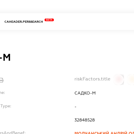
BETA
CAHEADER.PERSSEARCH
-М
riskFactors.title
0
0
me:
САДКО-М
bType:
-
32848528
ersAndBenef:
МОЛЧАНСЬКИЙ АНДРІЙ О