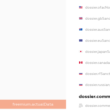
dossier.ofacN
dossier.gbSan
dossier.ausSan
dossier.euSanc
dossier.japanS
dossier.canad
dossier.rfSanc
dossier.russia
dossier.comme
freemium.actualData
dossier.comme