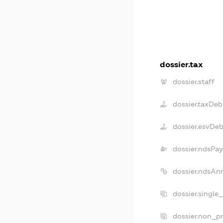
dossier.tax
dossier.staff
dossier.taxDeb
dossier.esvDe
dossier.ndsPay
dossier.ndsAn
dossier.single
dossier.non_pr