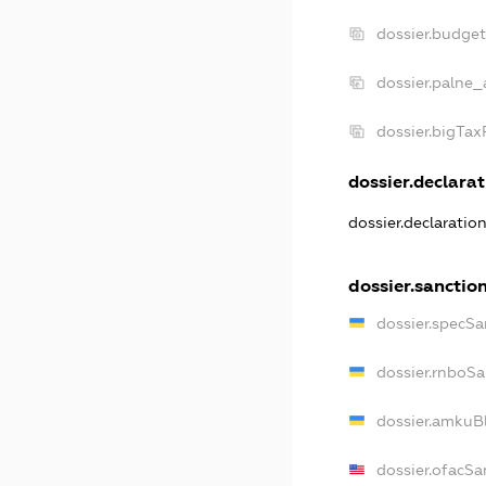
dossier.budge
dossier.palne_
dossier.bigTa
dossier.declarat
dossier.declaratio
dossier.sanctio
dossier.specSa
dossier.rnboS
dossier.amkuB
dossier.ofacSa