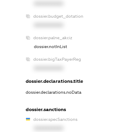
XXXXXXXXXX
dossier.budget_dotation
XXXXXXXXXX
dossier.palne_akciz
dossier.notInList
dossier.bigTaxPayerReg
XXXXXXXXXX
dossier.declarations.title
dossier.declarations.noData
dossier.sanctions
dossier.specSanctions
XXXXXXXXXX