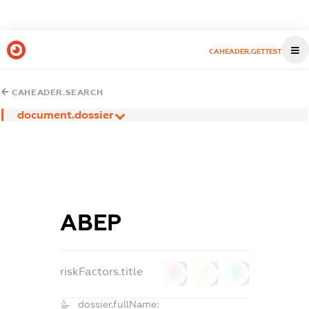
CAHEADER.GETTEST
CAHEADER.SEARCH
document.dossier
АВЕР
riskFactors.title
0
0
0
dossier.fullName: