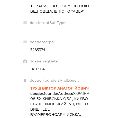
ТОВАРИСТВО З ОБМЕЖЕНОЮ
ВІДПОВІДАЛЬНІСТЮ "АВЕР"
dossier.opfSubType:
-
dossier.edrpo:
32853744
dossier.regDate:
14.03.04
dossier.foundersAndBenef:
ТРУШ ВІКТОР АНАТОЛІЙОВИЧ
dossier.founderAddress
УКРАЇНА,
08132, КИЇВСЬКА ОБЛ., КИЄВО-
СВЯТОШИНСЬКИЙ Р-Н, МІСТО
ВИШНЕВЕ,
ВУЛ.ЧЕРВОНОАРМІЙСЬКА,