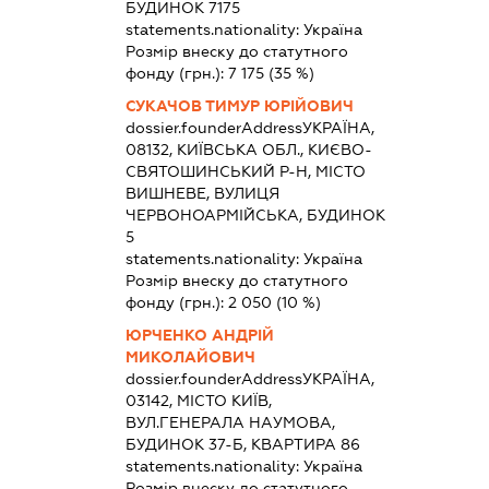
БУДИНОК 7175
statements.nationality:
Україна
Розмір внеску до статутного
фонду (грн.):
7 175
(35 %)
СУКАЧОВ ТИМУР ЮРІЙОВИЧ
dossier.founderAddress
УКРАЇНА,
08132, КИЇВСЬКА ОБЛ., КИЄВО-
СВЯТОШИНСЬКИЙ Р-Н, МІСТО
ВИШНЕВЕ, ВУЛИЦЯ
ЧЕРВОНОАРМІЙСЬКА, БУДИНОК
5
statements.nationality:
Україна
Розмір внеску до статутного
фонду (грн.):
2 050
(10 %)
ЮРЧЕНКО АНДРІЙ
МИКОЛАЙОВИЧ
dossier.founderAddress
УКРАЇНА,
03142, МІСТО КИЇВ,
ВУЛ.ГЕНЕРАЛА НАУМОВА,
БУДИНОК 37-Б, КВАРТИРА 86
statements.nationality:
Україна
Розмір внеску до статутного