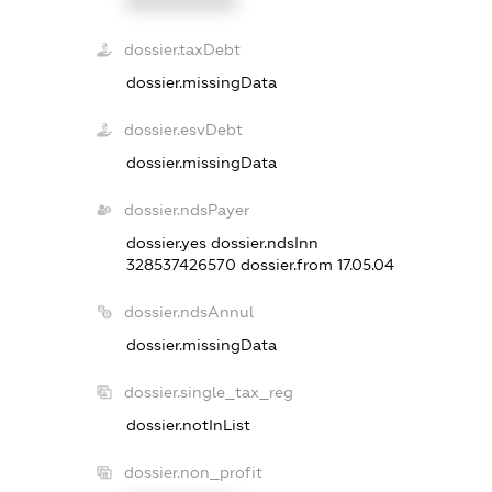
XXXXXXXXXX
dossier.taxDebt
dossier.missingData
dossier.esvDebt
dossier.missingData
dossier.ndsPayer
dossier.yes
dossier.ndsInn
328537426570
dossier.from 17.05.04
dossier.ndsAnnul
dossier.missingData
dossier.single_tax_reg
dossier.notInList
dossier.non_profit