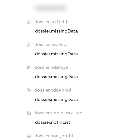
XXXXXXXXXX
dossier.taxDebt
dossier.missingData
dossier.esvDebt
dossier.missingData
dossier.ndsPayer
dossier.missingData
dossier.ndsAnnul
dossier.missingData
dossier.single_tax_reg
dossier.notInList
dossier.non_profit