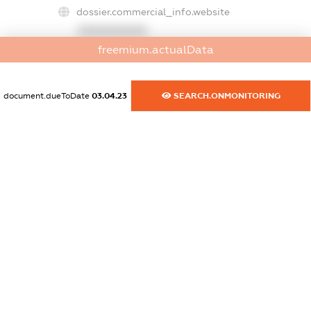
dossier.commercial_info.website
XXXXXXXXXX
freemium.actualData
dossier.commercial_info.activity
XXXXXXXXXX
document.dueToDate
03.04.23
SEARCH.ONMONITORING
freemium.exampleText_1
freemium.exampleText_2
freemium.anonymousPerSearch2
FREEMIUM.DETAILS
FREEMIUM.REGISTER