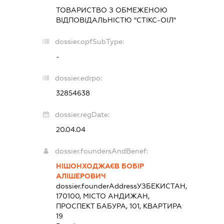
ТОВАРИСТВО З ОБМЕЖЕНОЮ
ВІДПОВІДАЛЬНІСТЮ "СТІКС-ОІЛ"
dossier.opfSubType:
-
dossier.edrpo:
32854638
dossier.regDate:
20.04.04
dossier.foundersAndBenef:
НІШОНХОДЖАЄВ БОБІР
АЛІШЕРОВИЧ
dossier.founderAddress
УЗБЕКИСТАН,
170100, МІСТО АНДИЖАН,
ПРОСПЕКТ БАБУРА, 101, КВАРТИРА
19