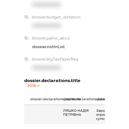
XXXXXXXXXX
dossier.budget_dotation
XXXXXXXXXX
dossier.palne_akciz
dossier.notInList
dossier.bigTaxPayerReg
XXXXXXXXXX
dossier.declarations.title
2016
dossier.declarations.pepName
dossier.declarations.personName
dossier.declaration
ЛЯШКО НАДІЯ
Заробітна плата
ПЕТРІВНА
отримана за
сумісництвом