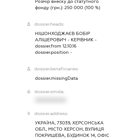
Розмір внеску до статутного
фонду (грн.):
250 000
(100 %)
dossier.heads:
НІШОНХОДЖАЄВ БОБІР
АЛІШЕРОВИЧ
-
КЕРІВНИК
-
dossier.from 12.10.16
dossier.position -
dossier.beneficiaries:
dossier.missingData
dossier.smida:
XXXXXXXXXX
dossier.address:
УКРАЇНА, 73039, ХЕРСОНСЬКА
ОБЛ., МІСТО ХЕРСОН, ВУЛИЦЯ
ПОКРИШЕВА, БУДИНОК 14, ОФІС