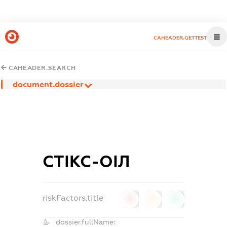
CAHEADER.GETTEST
CAHEADER.SEARCH
document.dossier
СТІКС-ОІЛ
riskFactors.title
0
0
0
dossier.fullName: