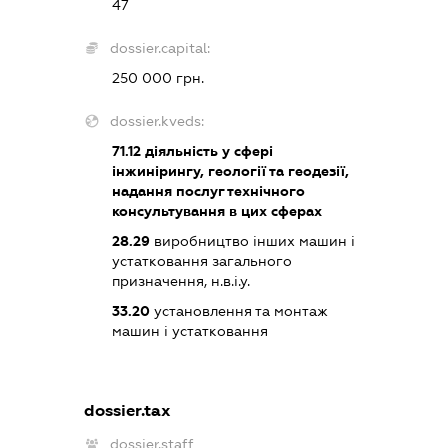
47
dossier.capital:
250 000 грн.
dossier.kveds:
71.12
діяльність у сфері
інжинірингу, геології та геодезії,
надання послуг технічного
консультування в цих сферах
28.29
виробництво інших машин і
устатковання загального
призначення, н.в.і.у.
33.20
установлення та монтаж
машин і устатковання
dossier.tax
dossier.staff