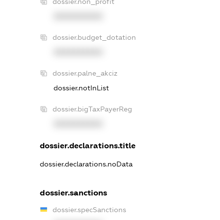
dossier.non_profit
XXXXXXXXXX
dossier.budget_dotation
XXXXXXXXXX
dossier.palne_akciz
dossier.notInList
dossier.bigTaxPayerReg
XXXXXXXXXX
dossier.declarations.title
dossier.declarations.noData
dossier.sanctions
dossier.specSanctions