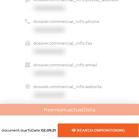
XXXXXXXXXX
dossier.commercial_info.phone
XXXXXXXXXX
dossier.commercial_info.fax
XXXXXXXXXX
dossier.commercial_info.email
XXXXXXXXXX
dossier.commercial_info.website
XXXXXXXXXX
dossier.commercial_info.activity
freemium.actualData
XXXXXXXXXX
document.dueToDate
02.09.21
SEARCH.ONMONITORING