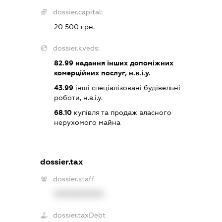
dossier.capital:
20 500 грн.
dossier.kveds:
82.99
надання інших допоміжних
комерційних послуг, н.в.і.у.
43.99
інші спеціалізовані будівельні
роботи, н.в.і.у.
68.10
купівля та продаж власного
нерухомого майна
dossier.tax
dossier.staff
XXXXXXXXXX
dossier.taxDebt