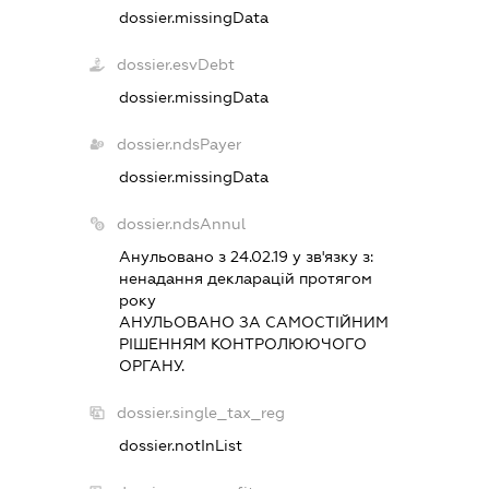
dossier.missingData
dossier.esvDebt
dossier.missingData
dossier.ndsPayer
dossier.missingData
dossier.ndsAnnul
Анульовано з 24.02.19 у зв'язку з:
ненадання декларацiй протягом
року
АНУЛЬОВАНО ЗА САМОСТIЙНИМ
РIШЕННЯМ КОНТРОЛЮЮЧОГО
ОРГАНУ.
dossier.single_tax_reg
dossier.notInList