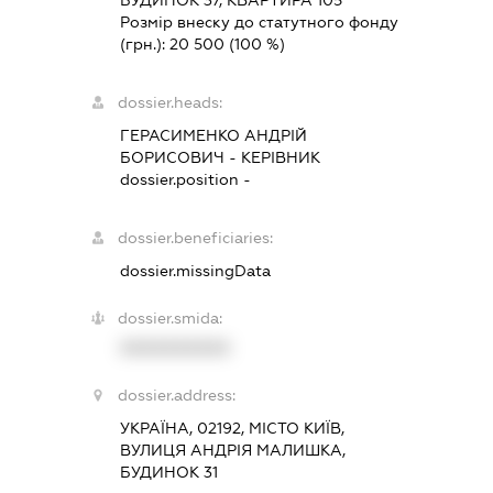
БУДИНОК 37, КВАРТИРА 105
Розмір внеску до статутного фонду
(грн.):
20 500
(100 %)
dossier.heads:
ГЕРАСИМЕНКО АНДРІЙ
БОРИСОВИЧ
-
КЕРІВНИК
dossier.position -
dossier.beneficiaries:
dossier.missingData
dossier.smida:
XXXXXXXXXX
dossier.address:
УКРАЇНА, 02192, МІСТО КИЇВ,
ВУЛИЦЯ АНДРІЯ МАЛИШКА,
БУДИНОК 31