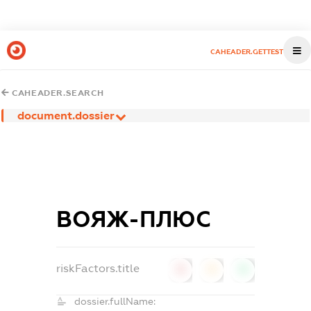
CAHEADER.GETTEST
CAHEADER.SEARCH
document.dossier
ВОЯЖ-ПЛЮС
riskFactors.title
0
0
0
dossier.fullName: