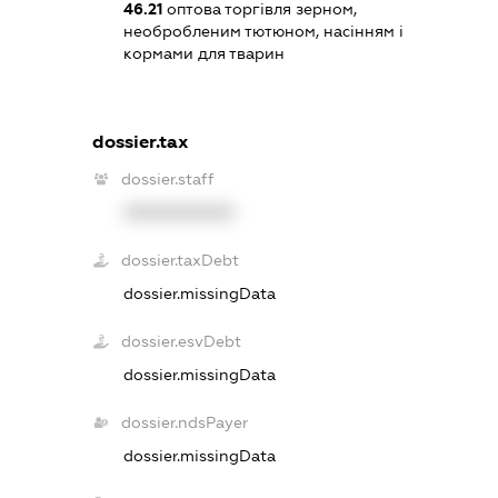
46.21
оптова торгівля зерном,
необробленим тютюном, насінням і
кормами для тварин
dossier.tax
dossier.staff
XXXXXXXXXX
dossier.taxDebt
dossier.missingData
dossier.esvDebt
dossier.missingData
dossier.ndsPayer
dossier.missingData