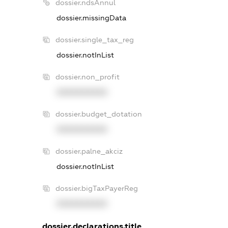
dossier.ndsAnnul
dossier.missingData
dossier.single_tax_reg
dossier.notInList
dossier.non_profit
XXXXXXXXXX
dossier.budget_dotation
XXXXXXXXXX
dossier.palne_akciz
dossier.notInList
dossier.bigTaxPayerReg
XXXXXXXXXX
dossier.declarations.title