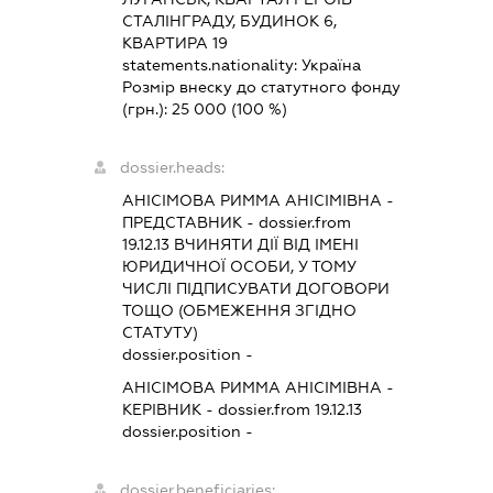
СТАЛІНГРАДУ, БУДИНОК 6,
КВАРТИРА 19
statements.nationality:
Україна
Розмір внеску до статутного фонду
(грн.):
25 000
(100 %)
dossier.heads:
АНІСІМОВА РИММА АНІСІМІВНА
-
ПРЕДСТАВНИК
- dossier.from
19.12.13
ВЧИНЯТИ ДІЇ ВІД ІМЕНІ
ЮРИДИЧНОЇ ОСОБИ, У ТОМУ
ЧИСЛІ ПІДПИСУВАТИ ДОГОВОРИ
ТОЩО (ОБМЕЖЕННЯ ЗГІДНО
СТАТУТУ)
dossier.position -
АНІСІМОВА РИММА АНІСІМІВНА
-
КЕРІВНИК
- dossier.from 19.12.13
dossier.position -
dossier.beneficiaries: