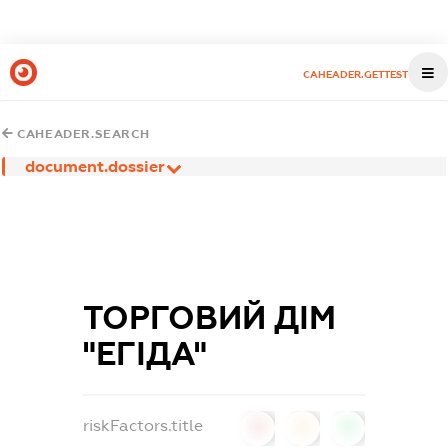
CAHEADER.GETTEST
CAHEADER.SEARCH
document.dossier
ТОРГОВИЙ ДІМ
"ЕГІДА"
riskFactors.title
0
0
0