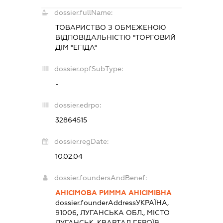
dossier.fullName:
ТОВАРИСТВО З ОБМЕЖЕНОЮ
ВІДПОВІДАЛЬНІСТЮ "ТОРГОВИЙ
ДІМ "ЕГІДА"
dossier.opfSubType:
-
dossier.edrpo:
32864515
dossier.regDate:
10.02.04
dossier.foundersAndBenef:
АНІСІМОВА РИММА АНІСІМІВНА
dossier.founderAddress
УКРАЇНА,
91006, ЛУГАНСЬКА ОБЛ., МІСТО
ЛУГАНСЬК, КВАРТАЛ ГЕРОЇВ