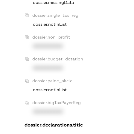
dossier.missingData
dossier.single_tax_reg
dossier.notInList
dossier.non_profit
XXXXXXXXXX
dossier.budget_dotation
XXXXXXXXXX
dossier.palne_akciz
dossier.notInList
dossier.bigTaxPayerReg
XXXXXXXXXX
dossier.declarations.title