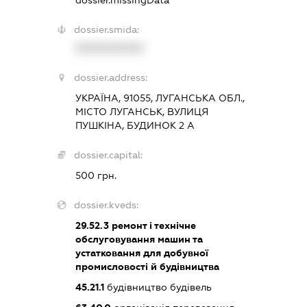
dossier.missingData
dossier.smida:
XXXXXXXXXX
dossier.address:
УКРАЇНА, 91055, ЛУГАНСЬКА ОБЛ.,
МІСТО ЛУГАНСЬК, ВУЛИЦЯ
ПУШКІНА, БУДИНОК 2 А
dossier.capital:
500 грн.
dossier.kveds:
29.52.3
ремонт і технічне
обслуговування машин та
устатковання для добувної
промисловості й будівництва
45.21.1
будівництво будівель