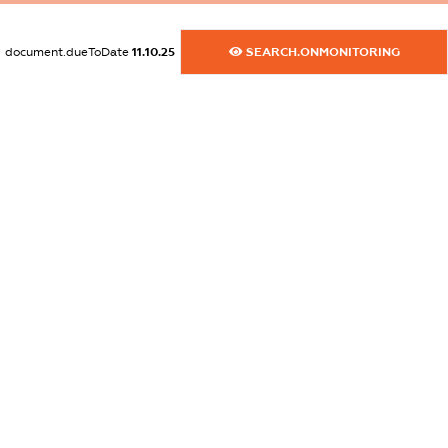
dossier.commercial_info.activity
XXXXXXXXXX
document.dueToDate
11.10.25
SEARCH.ONMONITORING
freemium.exampleText_1
freemium.exampleText_2
freemium.anonymousPerSearch2
FREEMIUM.DETAILS
FREEMIUM.REGISTER