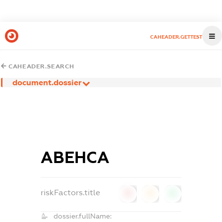
CAHEADER.GETTEST
CAHEADER.SEARCH
document.dossier
АВЕНСА
riskFactors.title
0
0
0
dossier.fullName: