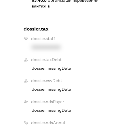
63.40.0
організація перевезення
вантажів
dossier.tax
dossier.staff
XXXXXXXXXX
dossier.taxDebt
dossier.missingData
dossier.esvDebt
dossier.missingData
dossier.ndsPayer
dossier.missingData
dossier.ndsAnnul