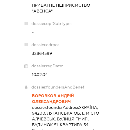
ПРИВАТНЕ ПІДПРИЄМСТВО
"АВЕНСА"
dossier.opfSubType:
-
dossier.edrpo:
32864599
dossier.regDate:
10.02.04
dossier.foundersAndBenef:
БОРОВКОВ АНДРІЙ
ОЛЕКСАНДРОВИЧ
dossier.founderAddress
УКРАЇНА,
94200, ЛУГАНСЬКА ОБЛ., МІСТО
АЛЧЕВСЬК, ВУЛИЦЯ ГМИРІ,
БУДИНОК 51, КВАРТИРА 54