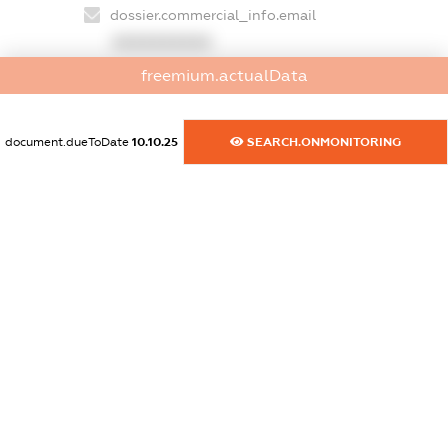
dossier.commercial_info.email
XXXXXXXXXX
freemium.actualData
dossier.commercial_info.website
XXXXXXXXXX
document.dueToDate
10.10.25
SEARCH.ONMONITORING
dossier.commercial_info.activity
XXXXXXXXXX
freemium.exampleText_1
freemium.exampleText_2
freemium.anonymousPerSearch2
FREEMIUM.DETAILS
FREEMIUM.REGISTER