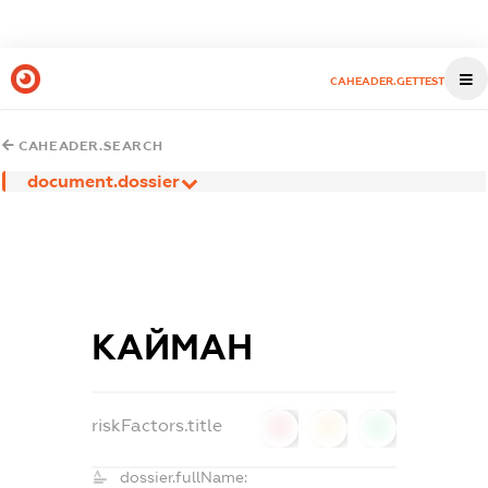
CAHEADER.GETTEST
CAHEADER.SEARCH
document.dossier
КАЙМАН
riskFactors.title
0
0
0
dossier.fullName: