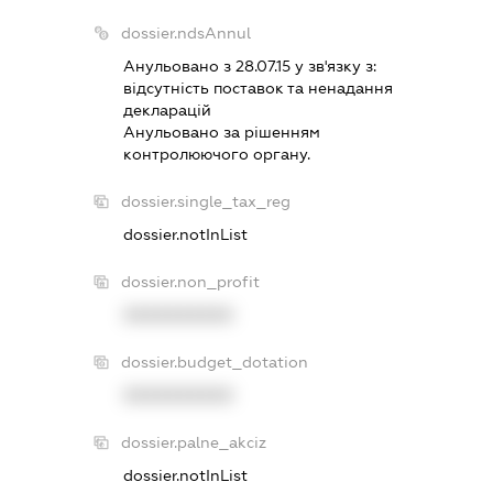
dossier.ndsAnnul
Анульовано з 28.07.15 у зв'язку з:
вiдсутнiсть поставок та ненадання
декларацiй
Анульовано за рiшенням
контролюючого органу.
dossier.single_tax_reg
dossier.notInList
dossier.non_profit
XXXXXXXXXX
dossier.budget_dotation
XXXXXXXXXX
dossier.palne_akciz
dossier.notInList