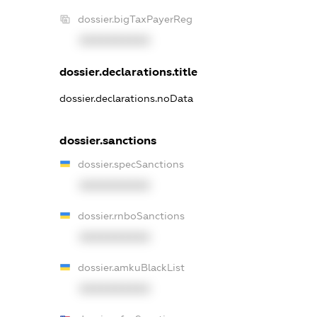
dossier.bigTaxPayerReg
XXXXXXXXXX
dossier.declarations.title
dossier.declarations.noData
dossier.sanctions
dossier.specSanctions
XXXXXXXXXX
dossier.rnboSanctions
XXXXXXXXXX
dossier.amkuBlackList
XXXXXXXXXX