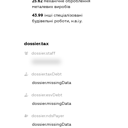
25.62
механічне оброблення
металевих виробів
43.99
інші спеціалізовані
будівельні роботи, н.в.і.у.
dossier.tax
dossier.staff
XXXXXXXXXX
dossier.taxDebt
dossier.missingData
dossier.esvDebt
dossier.missingData
dossier.ndsPayer
dossier.missingData