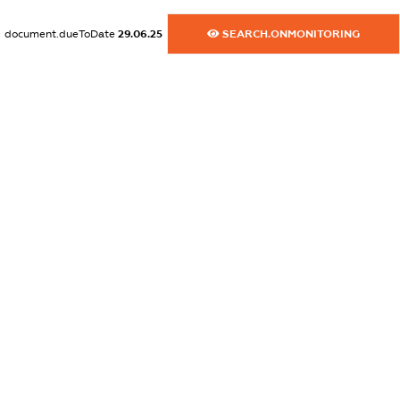
dossier.commercial_info.activity
document.dueToDate
29.06.25
SEARCH.ONMONITORING
XXXXXXXXXX
freemium.exampleText_1
freemium.exampleText_2
freemium.anonymousPerSearch2
FREEMIUM.DETAILS
FREEMIUM.REGISTER