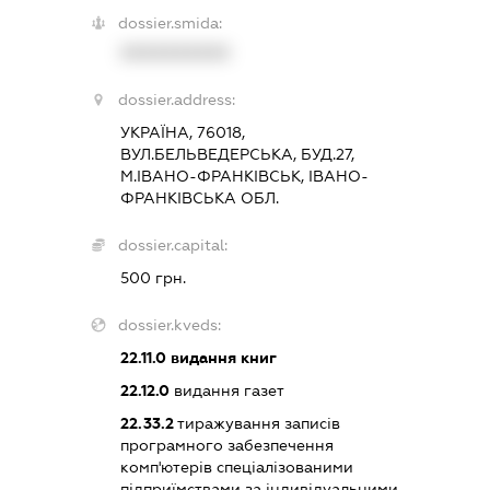
dossier.smida:
XXXXXXXXXX
dossier.address:
УКРАЇНА, 76018,
ВУЛ.БЕЛЬВЕДЕРСЬКА, БУД.27,
М.ІВАНО-ФРАНКІВСЬК, ІВАНО-
ФРАНКІВСЬКА ОБЛ.
dossier.capital:
500 грн.
dossier.kveds:
22.11.0
видання книг
22.12.0
видання газет
22.33.2
тиражування записів
програмного забезпечення
комп'ютерів спеціалізованими
підприїмствами за індивідуальними