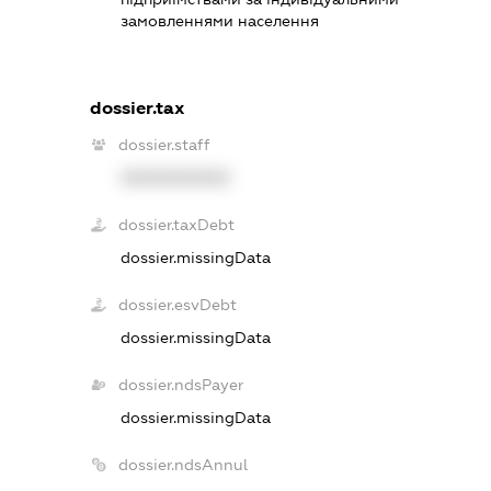
замовленнями населення
dossier.tax
dossier.staff
XXXXXXXXXX
dossier.taxDebt
dossier.missingData
dossier.esvDebt
dossier.missingData
dossier.ndsPayer
dossier.missingData
dossier.ndsAnnul