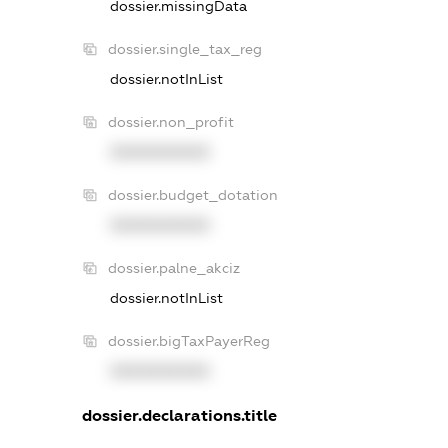
dossier.missingData
dossier.single_tax_reg
dossier.notInList
dossier.non_profit
XXXXXXXXXX
dossier.budget_dotation
XXXXXXXXXX
dossier.palne_akciz
dossier.notInList
dossier.bigTaxPayerReg
XXXXXXXXXX
dossier.declarations.title