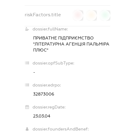
riskFactors.title
0
0
0
dossier.fullName:
ПРИВАТНЕ ПІДПРИЄМСТВО
"ЛІТЕРАТУРНА АГЕНЦІЯ ПАЛЬМІРА
ПЛЮС"
dossier.opfSubType:
-
dossier.edrpo:
32873006
dossier.regDate:
23.03.04
dossier.foundersAndBenef: