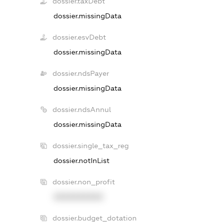
dossier.taxDebt
dossier.missingData
dossier.esvDebt
dossier.missingData
dossier.ndsPayer
dossier.missingData
dossier.ndsAnnul
dossier.missingData
dossier.single_tax_reg
dossier.notInList
dossier.non_profit
XXXXXXXXXX
dossier.budget_dotation