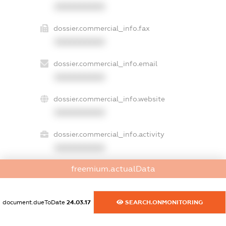
XXXXXXXXXX
dossier.commercial_info.fax
XXXXXXXXXX
dossier.commercial_info.email
XXXXXXXXXX
dossier.commercial_info.website
XXXXXXXXXX
dossier.commercial_info.activity
XXXXXXXXXX
freemium.actualData
freemium.exampleText_1
freemium.exampleText_2
document.dueToDate
24.03.17
SEARCH.ONMONITORING
freemium.anonymousPerSearch2