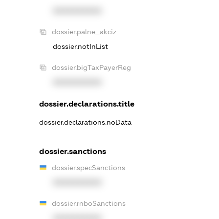
XXXXXXXXXX
dossier.palne_akciz
dossier.notInList
dossier.bigTaxPayerReg
XXXXXXXXXX
dossier.declarations.title
dossier.declarations.noData
dossier.sanctions
dossier.specSanctions
XXXXXXXXXX
dossier.rnboSanctions
XXXXXXXXXX