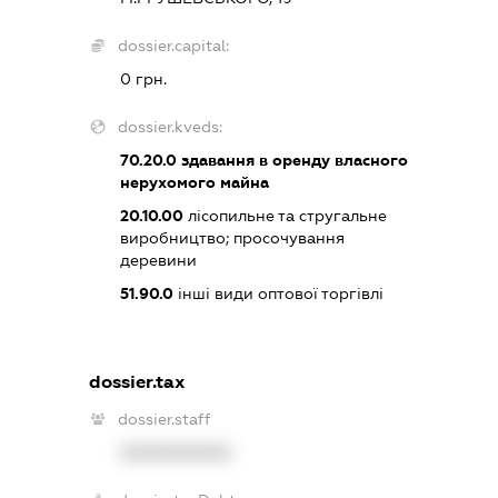
dossier.capital:
0 грн.
dossier.kveds:
70.20.0
здавання в оренду власного
нерухомого майна
20.10.00
лісопильне та стругальне
виробництво; просочування
деревини
51.90.0
інші види оптової торгівлі
dossier.tax
dossier.staff
XXXXXXXXXX