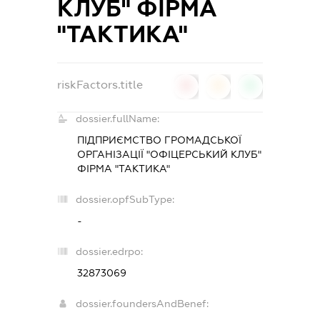
КЛУБ" ФІРМА
"ТАКТИКА"
riskFactors.title
0
0
0
dossier.fullName:
ПІДПРИЄМСТВО ГРОМАДСЬКОЇ
ОРГАНІЗАЦІЇ "ОФІЦЕРСЬКИЙ КЛУБ"
ФІРМА "ТАКТИКА"
dossier.opfSubType:
-
dossier.edrpo:
32873069
dossier.foundersAndBenef: