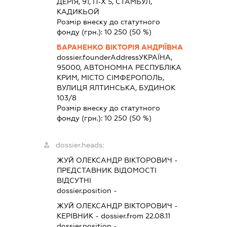
ДЕРІЯ, 91, П-Х 5, СТАМБУЛ,
КАДИКЬОЙ
Розмір внеску до статутного
фонду (грн.):
10 250
(50 %)
БАРАНЕНКО ВІКТОРІЯ АНДРІЇВНА
dossier.founderAddress
УКРАЇНА,
95000, АВТОНОМНА РЕСПУБЛІКА
КРИМ, МІСТО СІМФЕРОПОЛЬ,
ВУЛИЦЯ ЯЛТИНСЬКА, БУДИНОК
103/8
Розмір внеску до статутного
фонду (грн.):
10 250
(50 %)
dossier.heads:
ЖУЙ ОЛЕКСАНДР ВІКТОРОВИЧ
-
ПРЕДСТАВНИК
ВІДОМОСТІ
ВІДСУТНІ
dossier.position -
ЖУЙ ОЛЕКСАНДР ВІКТОРОВИЧ
-
КЕРІВНИК
- dossier.from 22.08.11
dossier.position -