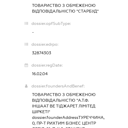
ТОВАРИСТВО З ОБМЕЖЕНОЮ
ВІДПОВІДАЛЬНІСТЮ "СТАРБУД"
dossier.opfSubType:
-
dossier.edrpo:
32874303
dossier.regDate:
16.02.04
dossier.foundersAndBenef:
ТОВАРИСТВО З ОБМЕЖЕНОЮ
ВІДПОВІДАЛЬНІСТЮ "А.Т.Ф.
ІНШААТ ВЕ ТІДЖАРЕТ ЛІМІТЕД
ШІРКЕТІ"
dossier.founderAddress
ТУРЕЧЧИНА,
0, ПР-Т РИХТИМ БІЗНЕС ЦЕНТР