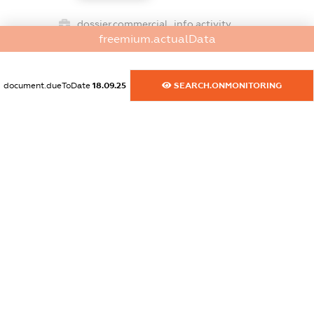
dossier.commercial_info.activity
freemium.actualData
XXXXXXXXXX
document.dueToDate
18.09.25
SEARCH.ONMONITORING
freemium.exampleText_1
freemium.exampleText_2
freemium.anonymousPerSearch2
FREEMIUM.DETAILS
FREEMIUM.REGISTER