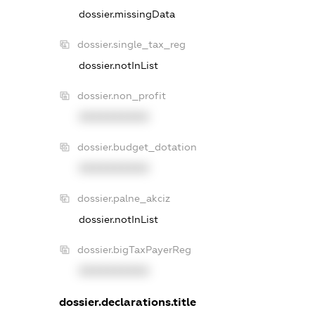
dossier.missingData
dossier.single_tax_reg
dossier.notInList
dossier.non_profit
XXXXXXXXXX
dossier.budget_dotation
XXXXXXXXXX
dossier.palne_akciz
dossier.notInList
dossier.bigTaxPayerReg
XXXXXXXXXX
dossier.declarations.title