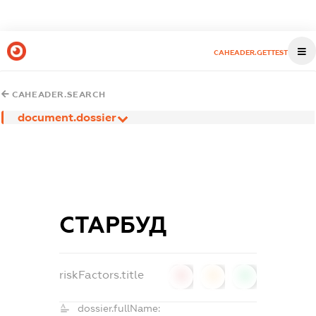
CAHEADER.GETTEST
CAHEADER.SEARCH
document.dossier
СТАРБУД
riskFactors.title
0
0
0
dossier.fullName: