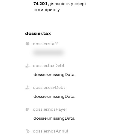
74.20.1
діяльність у сфері
інжинірингу
dossier.tax
dossier.staff
XXXXXXXXXX
dossier.taxDebt
dossier.missingData
dossier.esvDebt
dossier.missingData
dossier.ndsPayer
dossier.missingData
dossier.ndsAnnul